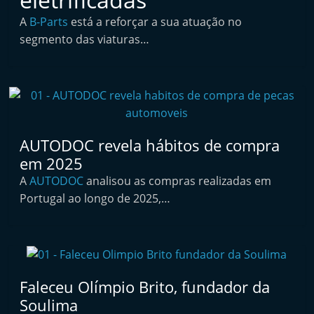
i
A
B-Parts
está a reforçar a sua atuação no
n
segmento das viaturas…
d
e
p
e
n
AUTODOC revela hábitos de compra
d
em 2025
e
A
AUTODOC
analisou as compras realizadas em
n
Portugal ao longo de 2025,…
t
e
d
o
Faleceu Olímpio Brito, fundador da
A
Soulima
f