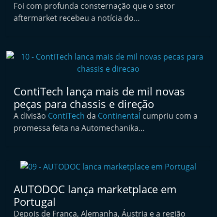
Foi com profunda consternação que o setor
t
aftermarket recebeu a notícia do…
e
r
m
a
r
k
ContiTech lança mais de mil novas
peças para chassis e direção
e
A divisão
ContiTech
t
da
Continental
cumpriu com a
promessa feita na Automechanika…
A
u
t
o
m
AUTODOC lança marketplace em
ó
Portugal
v
Depois de França, Alemanha, Áustria e a região