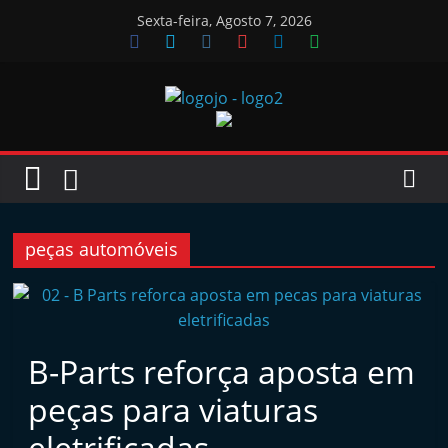
Skip
Sexta-feira, Agosto 7, 2026
to
content
Jornal
das
Oficinas
peças automóveis
J
o
r
B-Parts reforça aposta em
n
peças para viaturas
a
l
eletrificadas