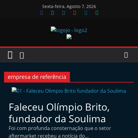
Skip
Sexta-feira, Agosto 7, 2026
to
content
Jornal
das
Oficinas
empresa de referência
J
o
Faleceu Olímpio Brito,
r
fundador da Soulima
n
a
Foi com profunda consternação que o setor
l
aftermarket recebeu a notícia do…