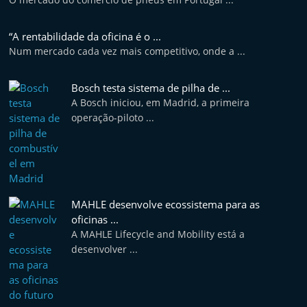
t
e
“A rentabilidade da oficina é o ...
r
Num mercado cada vez mais competitivo, onde a ...
m
a
Bosch testa sistema de pilha de ...
A Bosch iniciou, em Madrid, a primeira
r
operação-piloto ...
k
e
t
A
u
MAHLE desenvolve ecossistema para as
oficinas ...
t
A MAHLE Lifecycle and Mobility está a
o
desenvolver ...
m
ó
v