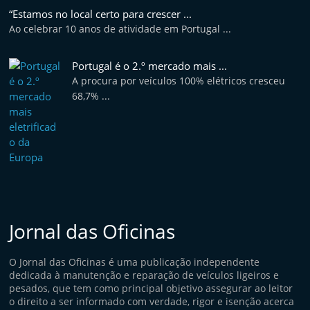
e
“Estamos no local certo para crescer ...
Ao celebrar 10 anos de atividade em Portugal ...
l
e
Portugal é o 2.º mercado mais ...
m
A procura por veículos 100% elétricos cresceu
P
68,7% ...
o
r
t
u
g
a
l
Jornal das Oficinas
O Jornal das Oficinas é uma publicação independente
dedicada à manutenção e reparação de veículos ligeiros e
pesados, que tem como principal objetivo assegurar ao leitor
o direito a ser informado com verdade, rigor e isenção acerca