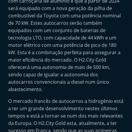
com carroçaria de alumínio e que a partir de 2024
t
será equipado com a nova geração da pilha de
e
combustível da Toyota com uma potência nominal
r
de 70 kW. Estes autocarros serão também
m
equipados com um conjunto de baterias de
a
tecnologia LTO, com capacidade de 44 kWh e um
motor elétrico com uma potência de pico de 180
r
kW. Esta é a combinação perfeita para assegurar a
k
maior eficiência do mercado. O H2.City Gold
e
oferecerá uma autonomia de mais de 500 km,
t
sendo capaz de igualar a autonomia dos
A
autocarros convencionais a diesel num único
u
abastecimento.
t
O mercado francês de autocarros a hidrogénio está
o
a ter um grande desenvolvimento nestes últimos
m
tempos e está a tornar-se num dos mais relevantes
ó
da Europa. O H2.City Gold esta, atualmente, a ter
v
sucesso em França, sendo que as suas primeiras