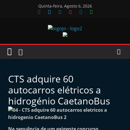
Skip
Quinta-feira, Agosto 6, 2026
to
content
Jornal
das
Oficinas
CTS adquire 60
J
autocarros elétricos a
o
hidrogénio CaetanoBus
r
n
a
l
Na sequência de um exigente concurso