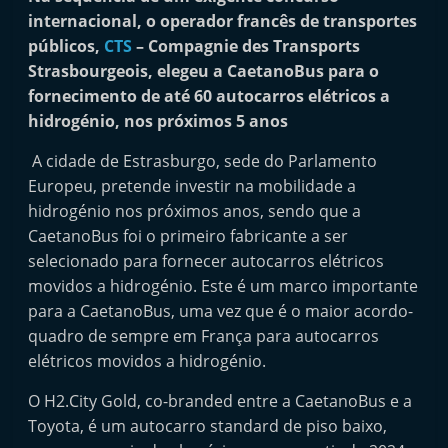
i
internacional, o operador francês de transportes
n
públicos,
CTS
– Compagnie des Transports
Strasbourgeois, elegeu a CaetanoBus para o
d
fornecimento de até 60 autocarros elétricos a
e
hidrogénio, nos próximos 5 anos
p
e
A cidade de Estrasburgo, sede do Parlamento
n
Europeu, pretende investir na mobilidade a
hidrogénio nos próximos anos, sendo que a
d
CaetanoBus foi o primeiro fabricante a ser
e
selecionado para fornecer autocarros elétricos
n
movidos a hidrogénio. Este é um marco importante
t
para a CaetanoBus, uma vez que é o maior acordo-
e
quadro de sempre em França para autocarros
d
elétricos movidos a hidrogénio.
o
O H2.City Gold, co-branded entre a CaetanoBus e a
A
Toyota, é um autocarro standard de piso baixo,
f