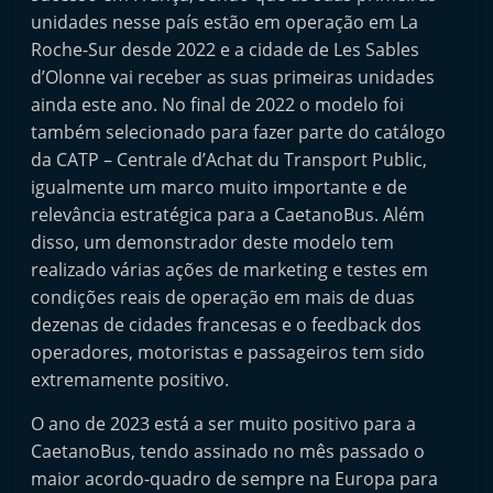
e
unidades nesse país estão em operação em La
l
Roche-Sur desde 2022 e a cidade de Les Sables
d’Olonne vai receber as suas primeiras unidades
e
ainda este ano. No final de 2022 o modelo foi
m
também selecionado para fazer parte do catálogo
P
da CATP – Centrale d’Achat du Transport Public,
o
igualmente um marco muito importante e de
r
relevância estratégica para a CaetanoBus. Além
t
disso, um demonstrador deste modelo tem
u
realizado várias ações de marketing e testes em
g
condições reais de operação em mais de duas
dezenas de cidades francesas e o feedback dos
a
operadores, motoristas e passageiros tem sido
l
extremamente positivo.
O ano de 2023 está a ser muito positivo para a
CaetanoBus, tendo assinado no mês passado o
maior acordo-quadro de sempre na Europa para