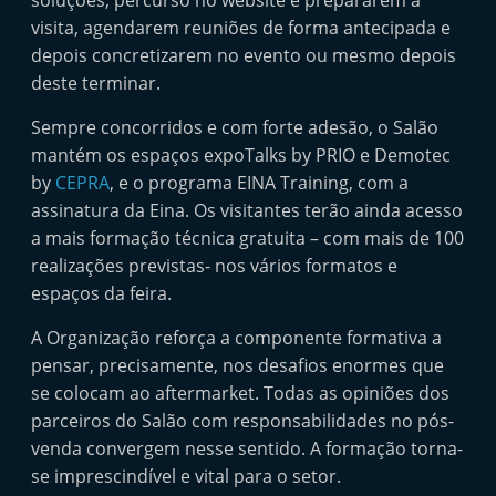
soluções, percurso no website e prepararem a
e
visita, agendarem reuniões de forma antecipada e
l
depois concretizarem no evento ou mesmo depois
e
deste terminar.
m
Sempre concorridos e com forte adesão, o Salão
P
mantém os espaços expoTalks by PRIO e Demotec
o
by
CEPRA
, e o programa EINA Training, com a
r
assinatura da Eina. Os visitantes terão ainda acesso
t
a mais formação técnica gratuita – com mais de 100
u
realizações previstas- nos vários formatos e
espaços da feira.
g
a
A Organização reforça a componente formativa a
l
pensar, precisamente, nos desafios enormes que
se colocam ao aftermarket. Todas as opiniões dos
parceiros do Salão com responsabilidades no pós-
venda convergem nesse sentido. A formação torna-
se imprescindível e vital para o setor.