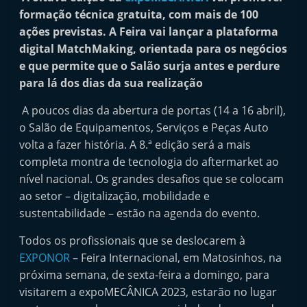
i
formação técnica gratuita, com mais de 100
n
ações previstas. A Feira vai lançar a plataforma
digital MatchMaking, orientada para os negócios
d
e que permite que o Salão surja antes e perdure
e
para lá dos dias da sua realização
p
e
A poucos dias da abertura de portas (14 a 16 abril),
n
o Salão de Equipamentos, Serviços e Peças Auto
volta a fazer história. A 8.ª edição será a mais
d
completa montra de tecnologia do aftermarket ao
e
nível nacional. Os grandes desafios que se colocam
n
ao setor – digitalização, mobilidade e
t
sustentabilidade – estão na agenda do evento.
e
Todos os profissionais que se deslocarem à
d
EXPONOR
– Feira Internacional, em Matosinhos, na
o
próxima semana, de sexta-feira a domingo, para
A
visitarem a expoMECÂNICA 2023, estarão no lugar
f