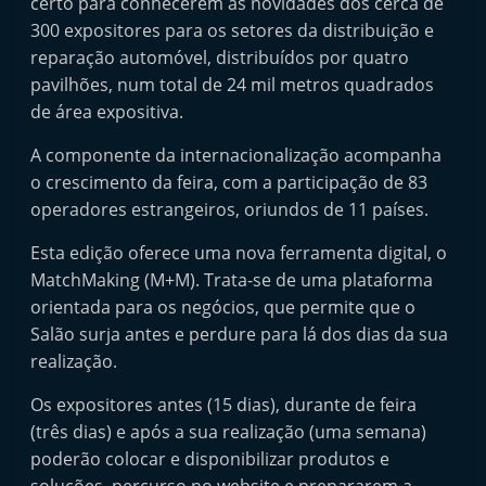
certo para conhecerem as novidades dos cerca de
t
300 expositores para os setores da distribuição e
e
reparação automóvel, distribuídos por quatro
r
pavilhões, num total de 24 mil metros quadrados
m
de área expositiva.
a
A componente da internacionalização acompanha
r
o crescimento da feira, com a participação de 83
k
operadores estrangeiros, oriundos de 11 países.
e
Esta edição oferece uma nova ferramenta digital, o
t
MatchMaking (M+M). Trata-se de uma plataforma
A
orientada para os negócios, que permite que o
u
Salão surja antes e perdure para lá dos dias da sua
t
realização.
o
Os expositores antes (15 dias), durante de feira
m
(três dias) e após a sua realização (uma semana)
ó
poderão colocar e disponibilizar produtos e
v