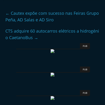
←
Cautex expõe com sucesso nas Feiras Grupo
Peña, AD Salas e AD Siro
CTS adquire 60 autocarros elétricos a hidrogéni
o CaetanoBus
→
PUB
PUB
PUB