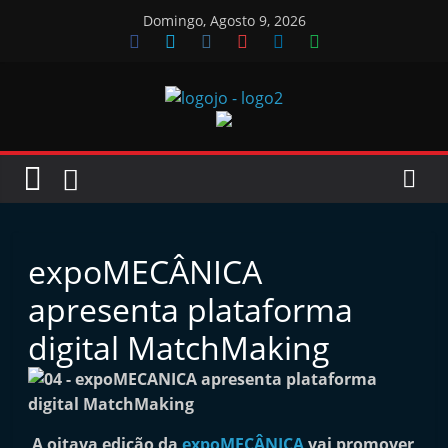
Skip
Domingo, Agosto 9, 2026
to
content
Jornal
das
Oficinas
expoMECÂNICA
J
apresenta plataforma
o
digital MatchMaking
r
n
a
l
A oitava edição da
expoMECÂNICA
vai promover