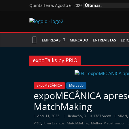
Skip
Quinta-feira, Agosto 6, 2026
Últimas:
to
content
Jornal
EMPRESAS
MERCADO
ENTREVISTAS
EDIÇ
das
Oficinas
expoTalks by PRIO
J
o
expoMECÂNICA
Mercado
expoMECÂNICA apresen
r
n
MatchMaking
a
Abril 11, 2023
Redação JO
1787 Views
ARAN
l
,
,
,
PRIO
Kikai Eventos
MatchMaking
Melhor Mecatrónico
i