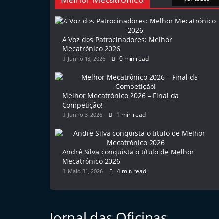
l
e
m
A Voz dos Patrocinadores: Melhor
Mecatrónico 2026
P
0 min read
Junho 18, 2026
o
r
t
Melhor Mecatrónico 2026 – Final da
u
Competição!
1 min read
Junho 3, 2026
g
a
l
André Silva conquista o título de Melhor
Mecatrónico 2026
4 min read
Maio 31, 2026
Jornal das Oficinas