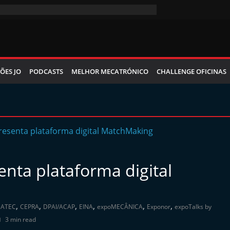
ÕES JO
PODCASTS
MELHOR MECATRÓNICO
CHALLENGE OFICINAS
ta plataforma digital
,
,
,
,
,
,
,
ATEC
CEPRA
DPAI/ACAP
EINA
expoMECÂNICA
Exponor
expoTalks by
3 min read