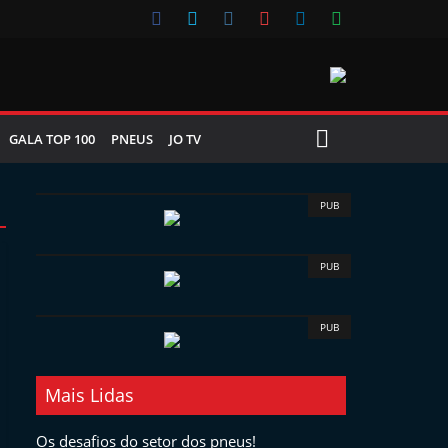
GALA TOP 100
PNEUS
JO TV
PUB
PUB
PUB
Mais Lidas
Os desafios do setor dos pneus!