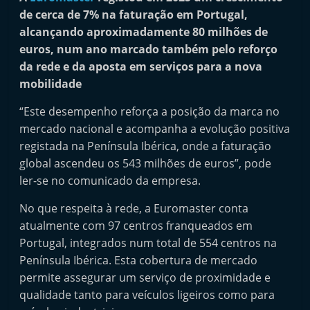
i
de cerca de 7% na faturação em Portugal,
n
alcançando aproximadamente 80 milhões de
euros, num ano marcado também pelo reforço
d
da rede e da aposta em serviços para a nova
e
mobilidade
p
e
“Este desempenho reforça a posição da marca no
n
mercado nacional e acompanha a evolução positiva
registada na Península Ibérica, onde a faturação
d
global ascendeu os 543 milhões de euros”, pode
e
ler-se no comunicado da empresa.
n
t
No que respeita à rede, a Euromaster conta
e
atualmente com 97 centros franqueados em
Portugal, integrados num total de 554 centros na
d
Península Ibérica. Esta cobertura de mercado
o
permite assegurar um serviço de proximidade e
A
qualidade tanto para veículos ligeiros como para
f