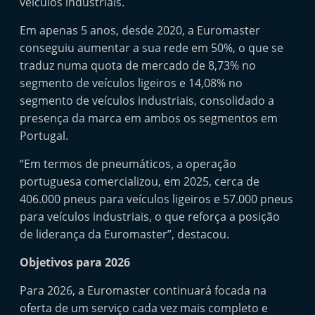
veículos industriais.
t
Em apenas 5 anos, desde 2020, a Euromaster
e
conseguiu aumentar a sua rede em 50%, o que se
r
traduz numa quota de mercado de 8,73% no
m
segmento de veículos ligeiros e 14,08% no
a
segmento de veículos industriais, consolidado a
r
presença da marca em ambos os segmentos em
k
Portugal.
e
“Em termos de pneumáticos, a operação
t
portuguesa comercializou, em 2025, cerca de
A
406.000 pneus para veículos ligeiros e 57.000 pneus
u
para veículos industriais, o que reforça a posição
t
de liderança da Euromaster”, destacou.
o
Objetivos para 2026
m
ó
Para 2026, a Euromaster continuará focada na
v
oferta de um serviço cada vez mais completo e