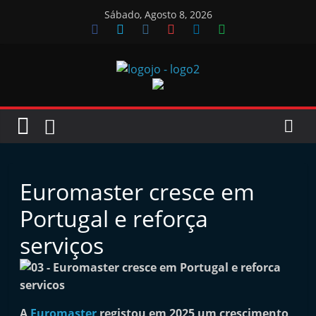
Skip
Sábado, Agosto 8, 2026
to
content
Jornal
das
Oficinas
Euromaster cresce em
J
Portugal e reforça
o
serviços
r
n
a
l
A
Euromaster
registou em 2025 um crescimento