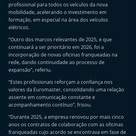
profissional para todos os veículos da nova
e
mobilidade, acelerando o investimento em
l
formação, em especial na área dos veículos
e
elétricos.
m
P
“Outro dos marcos relevantes de 2025, e que
continuará a ser prioritário em 2026, foi a
o
incorporação de novas oficinas franqueadas na
r
rede, dando continuidade ao processo de
t
expansão”, referiu.
u
g
“Estes profissionais reforçam a confiança nos
valores da Euromaster, consolidando uma relação
a
assente em comunicação constante e
l
acompanhamento contínuo”, frisou.
“Durante 2025, a empresa renovou por mais cinco
anos os contratos de colaboração com as oficinas
franqueadas cujo acordo se encontrava em fase de