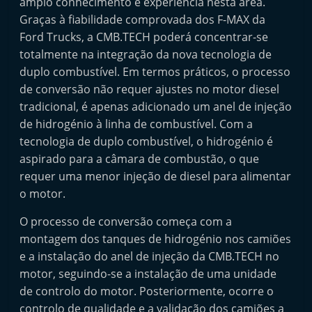
amplo conhecimento e experiência nesta área.
t
Graças à fiabilidade comprovada dos F-MAX da
e
Ford Trucks, a CMB.TECH poderá concentrar-se
r
totalmente na integração da nova tecnologia de
m
duplo combustível. Em termos práticos, o processo
a
de conversão não requer ajustes no motor diesel
tradicional, é apenas adicionado um anel de injeção
r
de hidrogénio à linha de combustível. Com a
k
tecnologia de duplo combustível, o hidrogénio é
e
aspirado para a câmara de combustão, o que
t
requer uma menor injeção de diesel para alimentar
A
o motor.
u
O processo de conversão começa com a
t
montagem dos tanques de hidrogénio nos camiões
o
e a instalação do anel de injeção da CMB.TECH no
m
motor, seguindo-se a instalação de uma unidade
ó
de controlo do motor. Posteriormente, ocorre o
v
controlo de qualidade e a validação dos camiões a