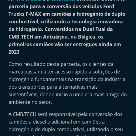
i
parceria para a conversão dos veículos Ford
n
Trucks F-MAX em camiões a hidrogénio de duplo
combustível, utilizando a tecnologia inovadora
d
de hidrogénio. Convertidos na Dual Fuel da
e
CMB.TECH em Antuérpia, na Bélgica, os
p
primeiros camiões vão ser entregues ainda em
e
2023
n
Como resultado desta parceria, os clientes da
d
marca passam a ter acesso rápido a soluções de
e
hidrogénio fundamentais na transição da indústria
n
dos transportes para alternativas mais
t
sustentáveis, dando início a uma era mais amiga do
e
ambiente no setor.
d
A CMB.TECH será responsável pela conversão dos
o
camiões a diesel tradicional em camiões a
A
hidrogénio de duplo combustível, utilizando o seu
f