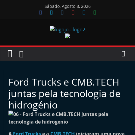
Skip
Sábado, Agosto 8, 2026
to
content
Jornal
das
Oficinas
Ford Trucks e CMB.TECH
J
juntas pela tecnologia de
o
hidrogénio
r
n
a
l
A
Ford Trucks
e a
CMB.TECH
iniciaram uma nova