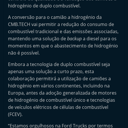
e
hidrogénio de duplo combustível.
l
A conversão para o camião a hidrogénio da
e
CMB.TECH vai permitir a redução do consumo de
m
combustível tradicional e das emissões associadas,
P
mantendo uma solução de
backup
a diesel para os
o
momentos em que o abastecimento de hidrogénio
r
não é possível.
t
Embora a tecnologia de duplo combustível seja
u
apenas uma solução a curto prazo, esta
g
colaboração permitirá a utilização de camiões a
a
hidrogénio em vários continentes, incluindo na
l
Europa, antes da adoção generalizada de motores
de hidrogénio de combustível único e tecnologias
de veículos elétricos de células de combustível
(FCEV).
“Estamos orgulhosos na Ford Trucks por termos