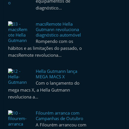
equipamentos de
e
diagnóstico…
l
e
macsRemote Hella
m
Gutmann revoluciona
diagnóstico automóvel
P
Rompendo com os
o
hábitos e as limitações do passado, o
r
macsRemote revoluciona…
t
u
Hella Gutmann lança
MEGA MACS X
g
Com o lançamento do
a
mega macs X, a Hella Gutmann
l
revoluciona a…
Filourém arranca com
Campanhas de Outubro
A Filourém arrancou com