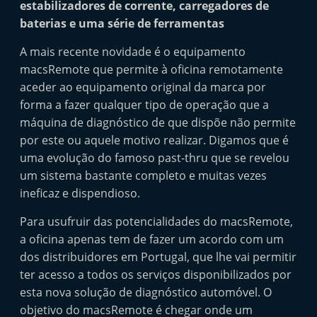
estabilizadores de corrente, carregadores de
i
baterias e uma série de ferramentas
n
d
A mais recente novidade é o equipamento
macsRemote que permite à oficina remotamente
e
aceder ao equipamento original da marca por
p
forma a fazer qualquer tipo de operação que a
e
máquina de diagnóstico de que dispõe não permite
n
por este ou aquele motivo realizar. Digamos que é
d
uma evolução do famoso past-thru que se revelou
e
um sistema bastante completo e muitas vezes
n
ineficaz e dispendioso.
t
Para usufruir das potencialidades do macsRemote,
e
a oficina apenas tem de fazer um acordo com um
d
dos distribuidores em Portugal, que lhe vai permitir
o
ter acesso a todos os serviços disponibilizados por
A
esta nova solução de diagnóstico automóvel. O
f
objetivo do macsRemote é chegar onde um