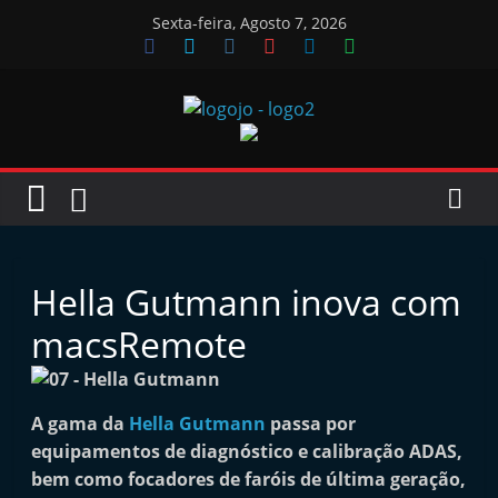
Skip
Sexta-feira, Agosto 7, 2026
to
content
Jornal
das
Oficinas
Hella Gutmann inova com
J
macsRemote
o
r
n
A gama da
Hella Gutmann
passa por
equipamentos de diagnóstico e calibração ADAS,
a
bem como focadores de faróis de última geração,
l