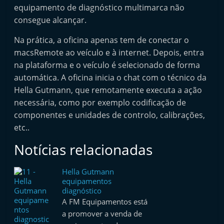
equipamento de diagnóstico multimarca não
t
consegue alcançar.
e
r
Na prática, a oficina apenas tem de conectar o
m
macsRemote ao veículo e à internet. Depois, entra
a
na plataforma e o veículo é selecionado de forma
automática. A oficina inicia o chat com o técnico da
r
Hella Gutmann, que remotamente executa a ação
k
necessária, como por exemplo codificação de
e
componentes e unidades de controlo, calibrações,
t
etc..
A
Notícias relacionadas
u
t
Hella Gutmann
o
equipamentos
m
diagnóstico
A FM Equipamentos está
ó
a promover a venda de
v