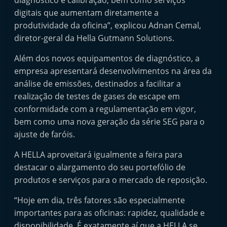
diagnóstico e calibração, bem como serviços
e
digitais que aumentam diretamente a
l
produtividade da oficina”, explicou Adnan Cemal,
e
diretor-geral da Hella Gutmann Solutions.
m
Além dos novos equipamentos de diagnóstico, a
P
empresa apresentará desenvolvimentos na área da
o
análise de emissões, destinados a facilitar a
r
realização de testes de gases de escape em
t
conformidade com a regulamentação em vigor,
u
bem como uma nova geração da série SEG para o
ajuste de faróis.
g
a
A HELLA aproveitará igualmente a feira para
l
destacar o alargamento do seu portefólio de
produtos e serviços para o mercado de reposição.
“Hoje em dia, três fatores são especialmente
importantes para as oficinas: rapidez, qualidade e
disponibilidade. É exatamente aí que a HELLA se