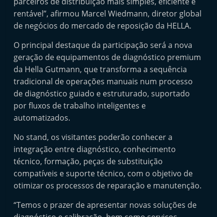
parceiros de distribuição mais simples, eficiente e
t
rentável”, afirmou Marcel Wiedmann, diretor global
e
de negócios do mercado de reposição da HELLA.
r
O principal destaque da participação será a nova
m
geração de equipamentos de diagnóstico premium
a
da Hella Gutmann, que transforma a sequência
r
tradicional de operações manuais num processo
k
de diagnóstico guiado e estruturado, suportado
e
por fluxos de trabalho inteligentes e
t
automatizados.
A
No stand, os visitantes poderão conhecer a
u
integração entre diagnóstico, conhecimento
t
técnico, formação, peças de substituição
o
compatíveis e suporte técnico, com o objetivo de
m
otimizar os processos de reparação e manutenção.
ó
“Temos o prazer de apresentar novas soluções de
v