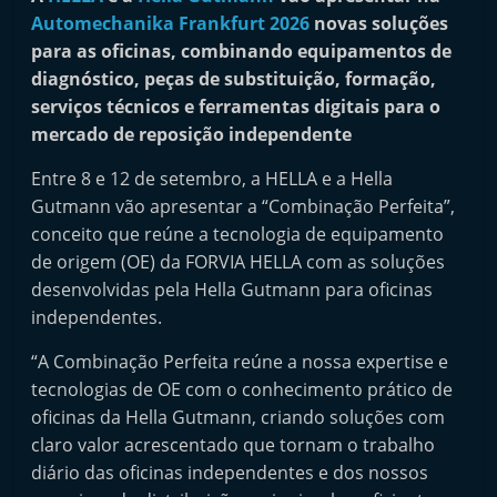
i
Automechanika Frankfurt 2026
novas soluções
n
para as oficinas, combinando equipamentos de
diagnóstico, peças de substituição, formação,
d
serviços técnicos e ferramentas digitais para o
e
mercado de reposição independente
p
e
Entre 8 e 12 de setembro, a HELLA e a Hella
n
Gutmann vão apresentar a “Combinação Perfeita”,
conceito que reúne a tecnologia de equipamento
d
de origem (OE) da FORVIA HELLA com as soluções
e
desenvolvidas pela Hella Gutmann para oficinas
n
independentes.
t
e
“A Combinação Perfeita reúne a nossa expertise e
tecnologias de OE com o conhecimento prático de
d
oficinas da Hella Gutmann, criando soluções com
o
claro valor acrescentado que tornam o trabalho
A
diário das oficinas independentes e dos nossos
f