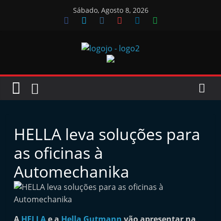
Skip
Sábado, Agosto 8, 2026
to
content
Jornal
das
Oficinas
HELLA leva soluções para
J
as oficinas à
o
Automechanika
r
n
a
l
A
HELLA
e a
Hella Gutmann
vão apresentar na