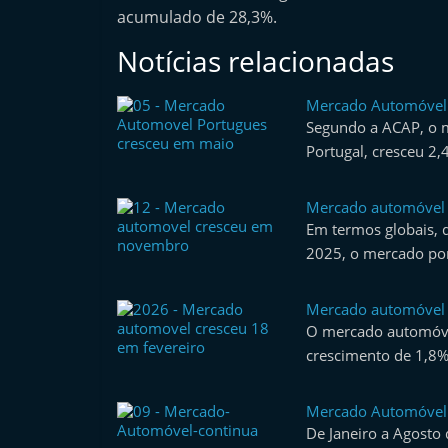
acumulado de 28,3%.
e
r
Notícias relacionadas
m
a
Mercado Automóvel 
Segundo a ACAP, o 
r
Portugal, cresceu 
k
e
Mercado automóvel
t
Em termos globais, 
A
2025, o mercado po
u
t
Mercado automóvel 
o
O mercado automóve
m
crescimento de 1,8%
ó
v
Mercado Automóvel
De Janeiro a Agosto
e