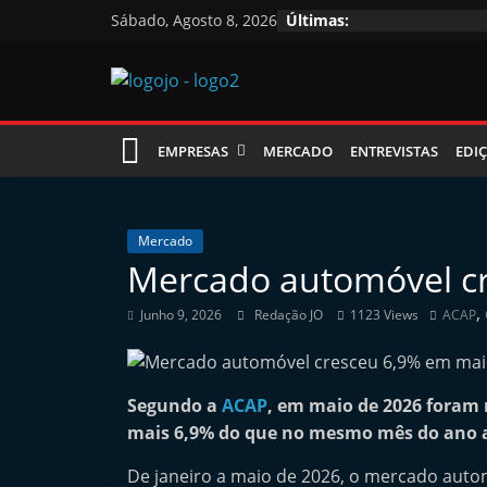
Skip
Sábado, Agosto 8, 2026
Últimas:
to
content
Jornal
EMPRESAS
MERCADO
ENTREVISTAS
EDIÇ
das
Oficinas
Mercado
Mercado automóvel c
J
,
Junho 9, 2026
Redação JO
1123 Views
ACAP
o
r
n
Segundo a
ACAP
, em maio de 2026 foram 
a
mais 6,9% do que no mesmo mês do ano 
l
De janeiro a maio de 2026, o mercado auto
i