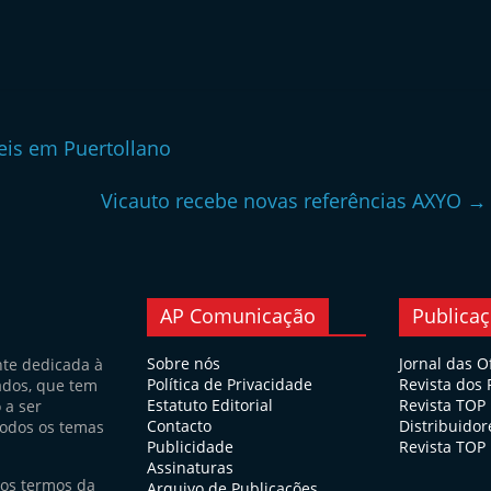
eis em Puertollano
Vicauto recebe novas referências AXYO
→
AP Comunicação
Publica
Sobre nós
Jornal das O
nte dedicada à
Política de Privacidade
Revista dos
ados, que tem
Estatuto Editorial
Revista TOP
 a ser
Contacto
Distribuidor
todos os temas
Publicidade
Revista TOP 
Assinaturas
nos termos da
Arquivo de Publicações