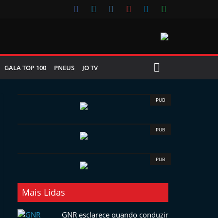
GALA TOP 100
PNEUS
JO TV
PUB
PUB
PUB
Mais Lidas
GNR esclarece quando conduzir