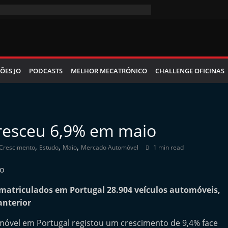
ÕES JO
PODCASTS
MELHOR MECATRÓNICO
CHALLENGE OFICINAS
resceu 6,9% em maio
,
,
,
Crescimento
Estudo
Maio
Mercado Automóvel
1 min read
matriculados em Portugal 28.904 veículos automóveis,
anterior
móvel em Portugal registou um crescimento de 9,4% face