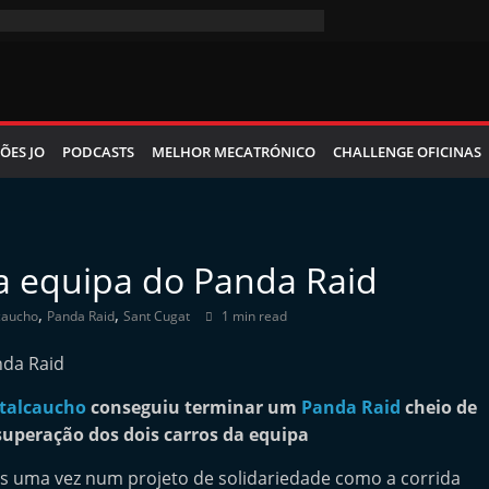
ÕES JO
PODCASTS
MELHOR MECATRÓNICO
CHALLENGE OFICINAS
a equipa do Panda Raid
,
,
caucho
Panda Raid
Sant Cugat
1 min read
talcaucho
conseguiu terminar um
Panda Raid
cheio de
uperação dos dois carros da equipa
is uma vez num projeto de solidariedade como a corrida