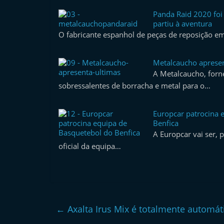
l
Panda Raid 2020 foi
e
partiu à aventura
O fabricante espanhol de peças de reposição e
m
P
Metalcaucho apresen
o
A Metalcaucho, forn
r
sobressalentes de borracha e metal para o…
t
u
Europcar patrocina 
g
Benfica
A Europcar vai ser, 
a
oficial da equipa…
l
←
Axalta Irus Mix é totalmente automát