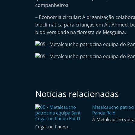
companheiros.
e
r
– Economia circular: A organização colabo
m
bioclimática para crianças em Ait Ahmed,
a
biodiversidade na floresta de Mesguina.
r
k
e
t
A
u
t
Notícias relacionadas
o
m
Metalcaucho patroci
Panda Raid
ó
A Metalcaucho volta 
v
Cugat no Panda…
e