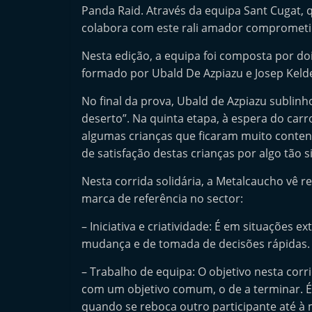
Panda Raid. Através da equipa Sant Cugat, 
n
colabora com este rali amador comprometid
d
e
Nesta edição, a equipa foi composta por do
p
formado por Ubald De Azpiazu e Josep Keld
e
No final da prova, Ubald de Azpiazu sublin
n
deserto”. Na quinta etapa, à espera do carr
d
algumas crianças que ficaram muito conten
e
de satisfação destas crianças por algo tão s
n
Nesta corrida solidária, a Metalcaucho vê r
t
marca de referência no sector:
e
– Iniciativa e criatividade: É em situações
d
mudança e de tomada de decisões rápidas.
o
A
– Trabalho de equipa: O objetivo nesta corri
f
com um objetivo comum, o de a terminar. É
t
quando se reboca outro participante até à