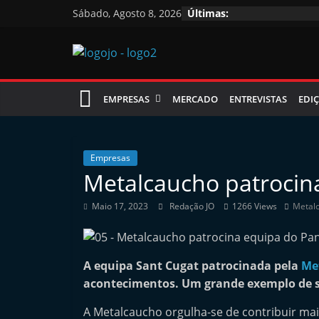
Skip
Sábado, Agosto 8, 2026
Últimas:
to
content
Jornal
EMPRESAS
MERCADO
ENTREVISTAS
EDIÇ
das
Oficinas
Empresas
Metalcaucho patrocin
J
Maio 17, 2023
Redação JO
1266 Views
Metal
o
r
n
A equipa Sant Cugat patrocinada pela
Me
a
acontecimentos. Um grande exemplo de s
l
A Metalcaucho orgulha-se de contribuir ma
i