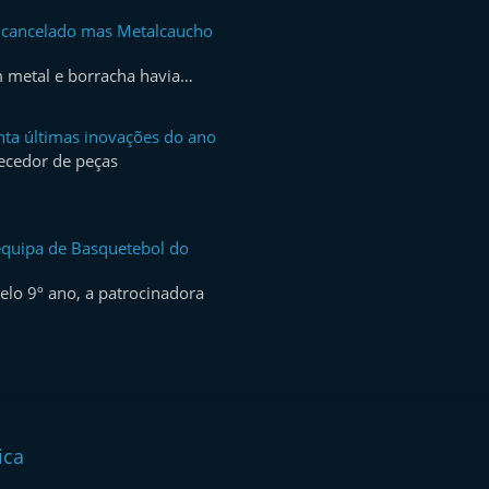
 cancelado mas Metalcaucho
m metal e borracha havia…
ta últimas inovações do ano
ecedor de peças
equipa de Basquetebol do
pelo 9º ano, a patrocinadora
ica