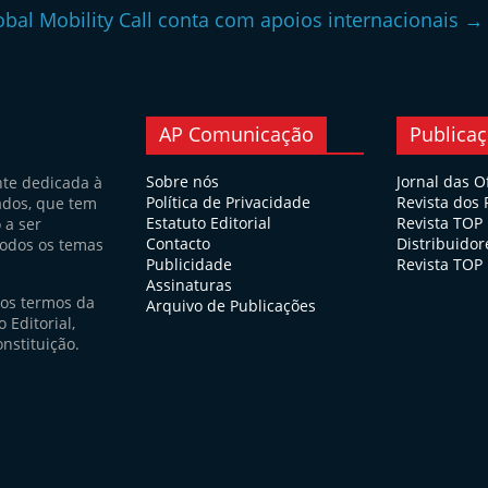
obal Mobility Call conta com apoios internacionais
→
AP Comunicação
Publica
Sobre nós
Jornal das O
nte dedicada à
Política de Privacidade
Revista dos
ados, que tem
Estatuto Editorial
Revista TOP
 a ser
Contacto
Distribuidor
todos os temas
Publicidade
Revista TOP 
Assinaturas
nos termos da
Arquivo de Publicações
 Editorial,
nstituição.