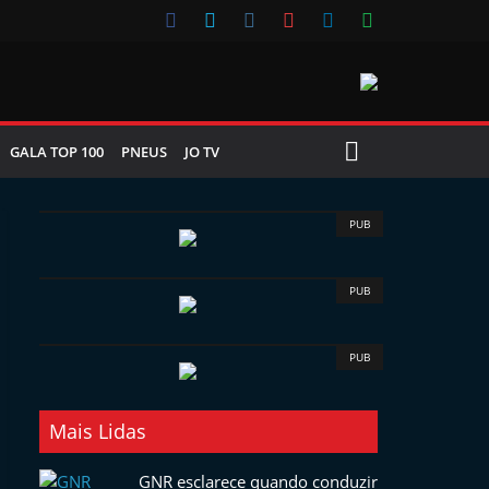
GALA TOP 100
PNEUS
JO TV
PUB
PUB
PUB
Mais Lidas
GNR esclarece quando conduzir