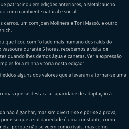
que patrocinou em edições anteriores, a Metalcaucho
o com o ambiente natural e social.
is carros, um com Joan Molinera e Toni Massó, e outro
enich.
hou que ficou com “o lado mais humano dos raids do
o vassoura durante 5 horas, recebemos a visita de
tes quando lhes demos água e canetas. Ver a expressão
imples foi a minha vitória nesta edição”.
efletidos alguns dos valores que a levaram a tornar-se uma
 extremas que se destaca a capacidade de adaptação à
da não é ganhar, mas sim divertir-se e pôr-se à prova,
 por isso que a solidariedade é uma constante, como
 meta, porque não se veem como rivais, mas como