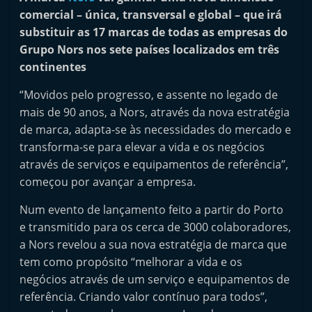
i
comercial – única, transversal e global – que irá
n
substituir as 17 marcas de todas as empresas do
Grupo Nors nos sete países localizados em três
d
continentes
e
p
“Movidos pelo progresso, e assente no legado de
e
mais de 90 anos, a Nors, através da nova estratégia
n
de marca, adapta-se às necessidades do mercado e
transforma-se para elevar a vida e os negócios
d
através de serviços e equipamentos de referência”,
e
começou por avançar a empresa.
n
t
Num evento de lançamento feito a partir do Porto
e
e transmitido para os cerca de 3000 colaboradores,
a Nors revelou a sua nova estratégia de marca que
d
tem como propósito “melhorar a vida e os
o
negócios através de um serviço e equipamentos de
A
referência. Criando valor contínuo para todos”,
f