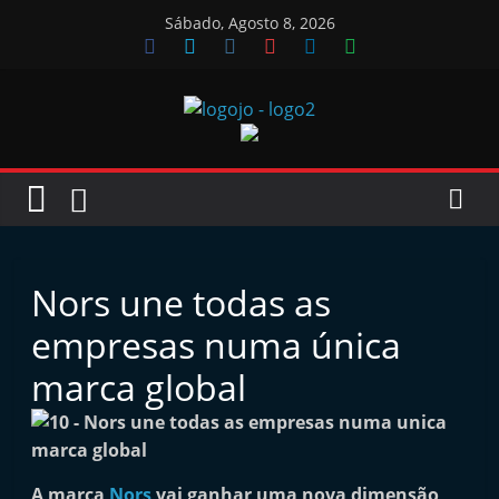
Skip
Sábado, Agosto 8, 2026
to
content
Jornal
das
Oficinas
Nors une todas as
J
empresas numa única
o
marca global
r
n
a
l
A marca
Nors
vai ganhar uma nova dimensão