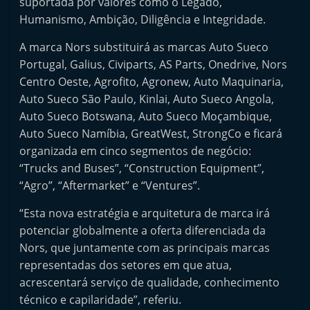
suportada por valores como o Legado,
t
Humanismo, Ambição, Diligência e Integridade.
e
A marca Nors substituirá as marcas Auto Sueco
r
Portugal, Galius, Civiparts, AS Parts, Onedrive, Nors
m
Centro Oeste, Agrofito, Agronew, Auto Maquinaria,
a
Auto Sueco São Paulo, Kinlai, Auto Sueco Angola,
r
Auto Sueco Botswana, Auto Sueco Moçambique,
k
Auto Sueco Namíbia, GreatWest, StrongCo e ficará
e
organizada em cinco segmentos de negócio:
t
“Trucks and Buses”, “Construction Equipment”,
A
“Agro”, “Aftermarket” e “Ventures”.
u
“Esta nova estratégia e arquitetura de marca irá
t
potenciar globalmente a oferta diferenciada da
o
Nors, que juntamente com as principais marcas
m
representadas dos setores em que atua,
ó
acrescentará serviço de qualidade, conhecimento
técnico e capilaridade”, referiu.
v