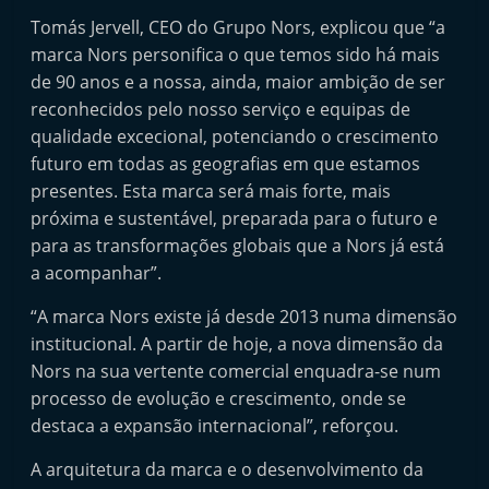
e
Tomás Jervell, CEO do Grupo Nors, explicou que “a
l
marca Nors personifica o que temos sido há mais
e
de 90 anos e a nossa, ainda, maior ambição de ser
m
reconhecidos pelo nosso serviço e equipas de
qualidade excecional, potenciando o crescimento
P
futuro em todas as geografias em que estamos
o
presentes. Esta marca será mais forte, mais
r
próxima e sustentável, preparada para o futuro e
t
para as transformações globais que a Nors já está
u
a acompanhar”.
g
“A marca Nors existe já desde 2013 numa dimensão
a
institucional. A partir de hoje, a nova dimensão da
l
Nors na sua vertente comercial enquadra-se num
processo de evolução e crescimento, onde se
destaca a expansão internacional”, reforçou.
A arquitetura da marca e o desenvolvimento da