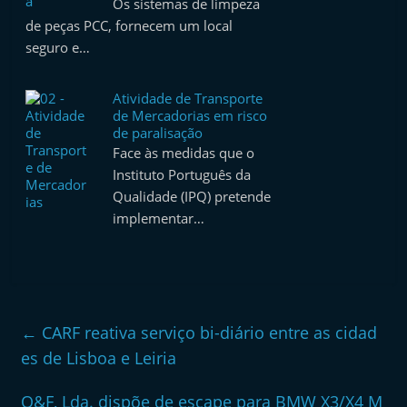
Os sistemas de limpeza
e
de peças PCC, fornecem um local
l
seguro e…
e
m
Atividade de Transporte
P
de Mercadorias em risco
de paralisação
o
Face às medidas que o
r
Instituto Português da
t
Qualidade (IPQ) pretende
u
implementar…
g
a
l
←
CARF reativa serviço bi-diário entre as cidad
es de Lisboa e Leiria
Q&F, Lda. dispõe de escape para BMW X3/X4 M