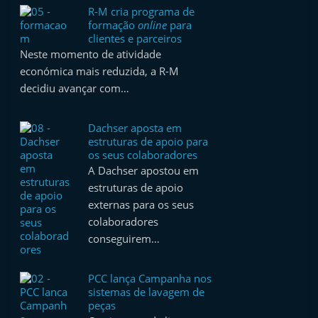
t
R-M cria programa de
formação
online
para
e
clientes e parceiros
r
Neste momento de atividade
m
económica mais reduzida, a R-M
decidiu avançar com…
a
r
Dachser aposta em
k
estruturas de apoio para
e
os seus colaboradores
t
A Dachser apostou em
estruturas de apoio
A
externas para os seus
u
colaboradores
t
conseguirem…
o
m
PCC lança Campanha nos
ó
sistemas de lavagem de
peças
v