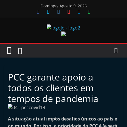
Skip
Domingo, Agosto 9, 2026
to
content
Jornal
das
Oficinas
PCC garante apoio a
J
todos os clientes em
o
tempos de pandemia
r
n
a
A situação atual impôs desafios únicos ao país e
l
ao mundo. Por isso, a prioridade da PCC é (e será