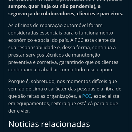
i
sempre, quer haja ou não pandemia), a
n
segurança de colaboradores, clientes e parceiros.
d
As oficinas de reparação automóvel foram
e
consideradas essenciais para o funcionamento
p
económico e social do país. A PCC esta ciente da
e
sua responsabilidade e, dessa forma, continua a
n
prestar serviços técnicos de manutenção
preventiva e corretiva, garantindo que os clientes
d
continuam a trabalhar com o todo o seu apoio.
e
n
Porque é, sobretudo, nos momentos difíceis que
t
vem ao de cima o carácter das pessoas e a fibra de
e
que são feitas as organizações, a
PCC
, especialista
em equipamentos, reitera que está cá para o que
d
der e vier.
o
A
Notícias relacionadas
f