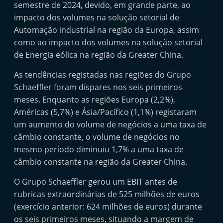
semestre de 2024, devido, em grande parte, ao
e
impacto dos volumes na solução setorial de
l
Automação industrial na região da Europa, assim
e
como ao impacto dos volumes na solução setorial
m
de Energia eólica na região da Greater China.
P
As tendências registadas nas regiões do Grupo
o
Schaeffler foram díspares nos seis primeiros
r
meses. Enquanto as regiões Europa (2,2%),
t
Américas (5,7%) e Ásia/Pacífico (1,1%) registaram
u
um aumento do volume de negócios a uma taxa de
g
câmbio constante, o volume de negócios no
a
mesmo período diminuiu 1,7% a uma taxa de
l
câmbio constante na região da Greater China.
O Grupo Schaeffler gerou um EBIT antes de
rubricas extraordinárias de 525 milhões de euros
(exercício anterior: 624 milhões de euros) durante
os seis primeiros meses, situando a margem de