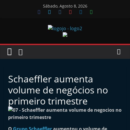
Skip
Sábado, Agosto 8, 2026
to
content
Jornal
das
Oficinas
Schaeffler aumenta
J
volume de negócios no
o
primeiro trimestre
r
n
a
l
O
Grupo Schaeffler
aumentou o volume de