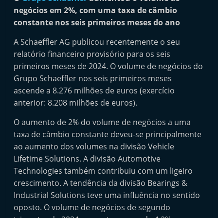
i
negócios em 2%, com uma taxa de câmbio
n
constante nos seis primeiros meses do ano
d
A Schaeffler AG publicou recentemente o seu
e
relatório financeiro provisório para os seis
p
primeiros meses de 2024. O volume de negócios do
e
Grupo Schaeffler nos seis primeiros meses
n
ascende a 8.276 milhões de euros (exercício
anterior: 8.208 milhões de euros).
d
e
O aumento de 2% do volume de negócios a uma
n
taxa de câmbio constante deveu-se principalmente
t
ao aumento dos volumes na divisão Vehicle
e
Lifetime Solutions. A divisão Automotive
Technologies também contribuiu com um ligeiro
d
crescimento. A tendência da divisão Bearings &
o
Industrial Solutions teve uma influência no sentido
A
oposto. O volume de negócios de segundo
f