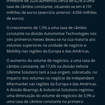
trimestre de 2024 aumentou cerca de 4,2% a uma
t
taxa de câmbio constante, situando-se em 4.191
e
milhões de euros (exercício anterior: 4.056 milhões
r
de euros).
m
O crescimento de 1,5% a uma taxa de câmbio
a
constante na divisão Automotive Technologies nos
r
seis primeiros meses deveu-se na sua maioria aos
k
volumes superiores na unidade de negócio e-
e
Mobility nas regiões da Europa e das Américas.
t
O aumento do volume de negócios, a uma taxa de
A
câmbio constante, de 17,6% na divisão Vehicle
u
Lifetime Solutions tem a sua origem, sobretudo, no
t
impacto dos volumes no negócio de Independent
o
Aftermarket nas regiões da Europa e das Américas.
m
A divisão Bearings & Industrial Solutions registou
ó
uma diminuição do volume de negócios de 3,9% a
uma taxa de câmbio constante no primeiro
v