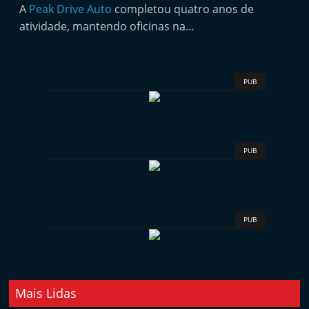
l
A
Peak Drive Auto
completou quatro anos de
i
atividade, mantendo oficinas na…
n
d
e
PUB
p
e
n
PUB
d
e
n
t
PUB
e
d
o
Mais Lidas
A