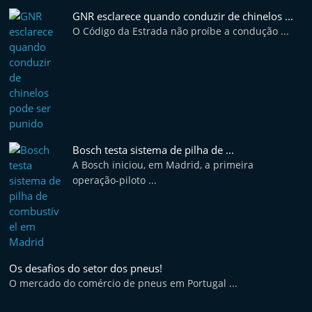
f
GNR esclarece quando conduzir de chinelos ...
t
O Código da Estrada não proíbe a condução ...
e
r
m
a
r
k
Bosch testa sistema de pilha de ...
e
A Bosch iniciou, em Madrid, a primeira
operação-piloto ...
t
A
u
t
o
Os desafios do setor dos pneus!
m
O mercado do comércio de pneus em Portugal ...
ó