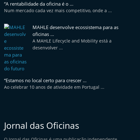
v
“A rentabilidade da oficina é o ...
Num mercado cada vez mais competitivo, onde a ...
e
l
MAHLE desenvolve ecossistema para as
e
oficinas ...
m
A MAHLE Lifecycle and Mobility está a
P
desenvolver ...
o
r
t
“Estamos no local certo para crescer ...
u
Ao celebrar 10 anos de atividade em Portugal ...
g
a
l
Jornal das Oficinas
O Jornal das Oficinas é uma publicação independente