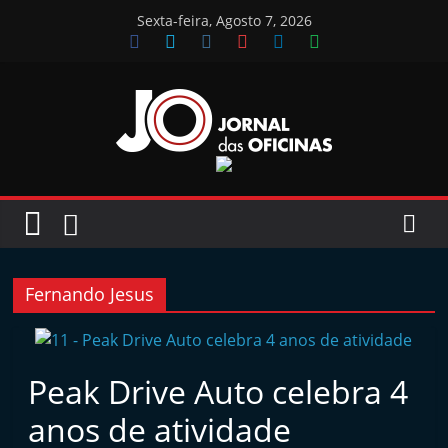
Skip
Sexta-feira, Agosto 7, 2026
to
content
Jornal
das
Oficinas
Fernando Jesus
J
o
r
Peak Drive Auto celebra 4
n
anos de atividade
a