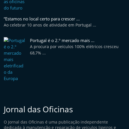
v
e
l
“Estamos no local certo para crescer ...
Ao celebrar 10 anos de atividade em Portugal ...
e
m
Portugal é o 2.º mercado mais ...
P
A procura por veículos 100% elétricos cresceu
o
68,7% ...
r
t
u
g
a
l
Jornal das Oficinas
O Jornal das Oficinas é uma publicação independente
dedicada à manutenção e reparação de veículos ligeiros e