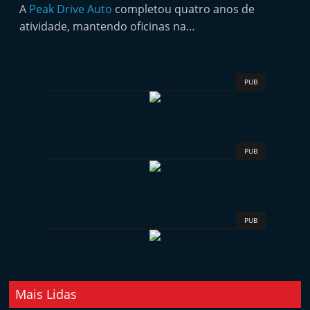
l
A
Peak Drive Auto
completou quatro anos de
i
atividade, mantendo oficinas na…
n
d
e
PUB
p
e
n
PUB
d
e
n
t
PUB
e
d
o
Mais Lidas
A