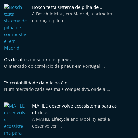
f
Bosch testa sistema de pilha de ...
t
A Bosch iniciou, em Madrid, a primeira
e
operação-piloto ...
r
m
a
r
Os desafios do setor dos pneus!
k
O mercado do comércio de pneus em Portugal ...
e
t
“A rentabilidade da oficina é o ...
A
Num mercado cada vez mais competitivo, onde a ...
u
MAHLE desenvolve ecossistema para as
t
oficinas ...
o
A MAHLE Lifecycle and Mobility está a
m
desenvolver ...
ó