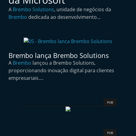
i
A
Brembo Solutions
, unidade de negócios da
n
Brembo
dedicada ao desenvolvimento…
d
e
p
e
Brembo lança Brembo Solutions
n
A
Brembo
lançou a Brembo Solutions,
d
proporcionando inovação digital para clientes
e
empresariais.…
n
t
e
PUB
d
o
A
f
PUB