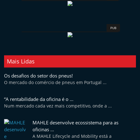
t
e
r
PUB
m
a
r
k
Mais Lidas
e
t
Os desafios do setor dos pneus!
O mercado do comércio de pneus em Portugal ...
A
u
“A rentabilidade da oficina é o ...
t
Num mercado cada vez mais competitivo, onde a ...
o
m
MAHLE desenvolve ecossistema para as
ó
oficinas ...
v
A MAHLE Lifecycle and Mobility está a