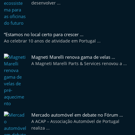
desenvolver ...
e
l
e
m
“Estamos no local certo para crescer ...
P
Ao celebrar 10 anos de atividade em Portugal ...
o
r
Magneti Marelli renova gama de velas ...
t
A Magneti Marelli Parts & Services renovou a ...
u
g
a
l
Mercado automóvel em debate no Fórum ...
A ACAP – Associação Automóvel de Portugal
realiza ...