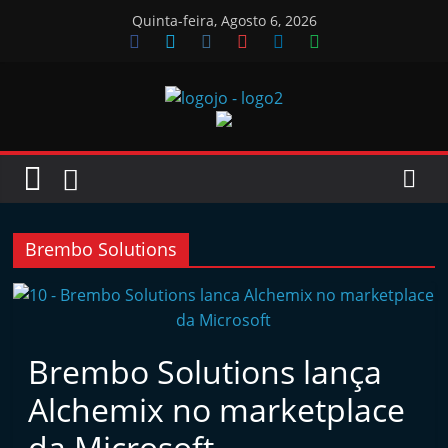
Skip
Quinta-feira, Agosto 6, 2026
to
content
Jornal
das
Oficinas
Brembo Solutions
J
o
r
Brembo Solutions lança
n
Alchemix no marketplace
a
l
da Microsoft