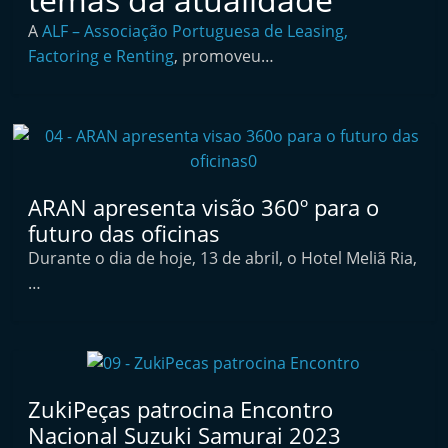
i
A
ALF – Associação Portuguesa de Leasing,
n
Factoring e Renting
, promoveu…
d
e
p
e
n
ARAN apresenta visão 360º para o
d
futuro das oficinas
e
Durante o dia de hoje, 13 de abril, o Hotel Meliã Ria,
n
…
t
e
d
o
ZukiPeças patrocina Encontro
A
Nacional Suzuki Samurai 2023
f