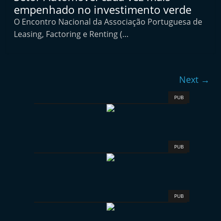
empenhado no investimento verde
e
l
O Encontro Nacional da Associação Portuguesa de
Leasing, Factoring e Renting (…
e
m
P
o
Next →
r
PUB
t
u
g
a
PUB
l
PUB