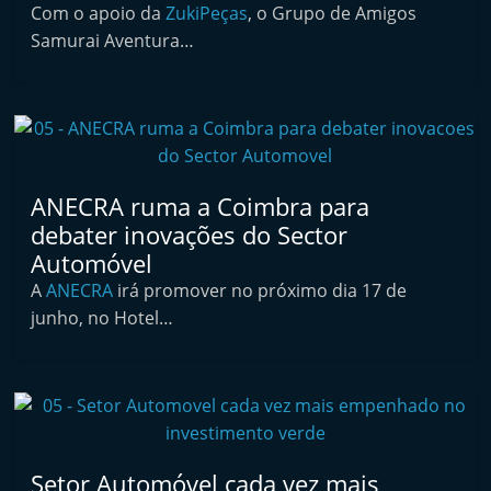
Com o apoio da
ZukiPeças
, o Grupo de Amigos
t
Samurai Aventura…
e
r
m
a
r
k
ANECRA ruma a Coimbra para
debater inovações do Sector
e
Automóvel
t
A
ANECRA
irá promover no próximo dia 17 de
A
junho, no Hotel…
u
t
o
m
ó
v
Setor Automóvel cada vez mais