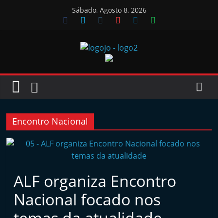
Skip
Sábado, Agosto 8, 2026
to
content
Jornal
das
Oficinas
Encontro Nacional
J
o
r
ALF organiza Encontro
n
Nacional focado nos
a
l
temas da atualidade