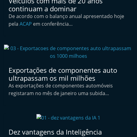
Veículos com mais de 20 anos
t
continuam a dominar
e
De acordo com o balanço anual apresentado hoje
r
pela
ACAP
em conferência…
m
a
r
k
e
Exportações de componentes auto
t
ultrapassam os mil milhões
A
As exportações de componentes automóveis
u
registaram no mês de janeiro uma subida…
t
o
m
ó
Dez vantagens da Inteligência
v