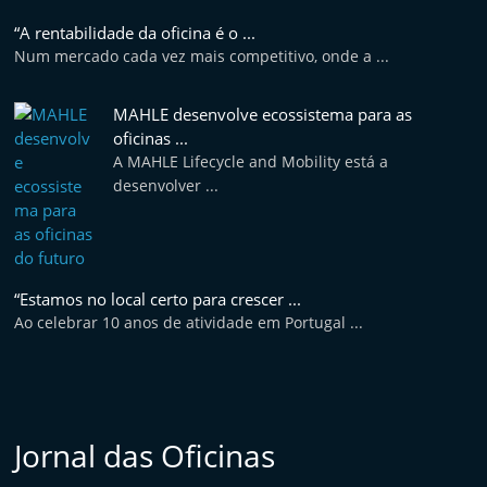
e
“A rentabilidade da oficina é o ...
l
Num mercado cada vez mais competitivo, onde a ...
e
m
MAHLE desenvolve ecossistema para as
P
oficinas ...
A MAHLE Lifecycle and Mobility está a
o
desenvolver ...
r
t
u
g
“Estamos no local certo para crescer ...
a
Ao celebrar 10 anos de atividade em Portugal ...
l
Jornal das Oficinas