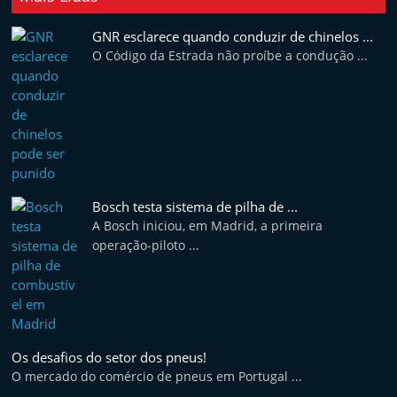
t
GNR esclarece quando conduzir de chinelos ...
e
O Código da Estrada não proíbe a condução ...
r
m
a
r
k
e
Bosch testa sistema de pilha de ...
t
A Bosch iniciou, em Madrid, a primeira
A
operação-piloto ...
u
t
o
m
Os desafios do setor dos pneus!
ó
O mercado do comércio de pneus em Portugal ...
v