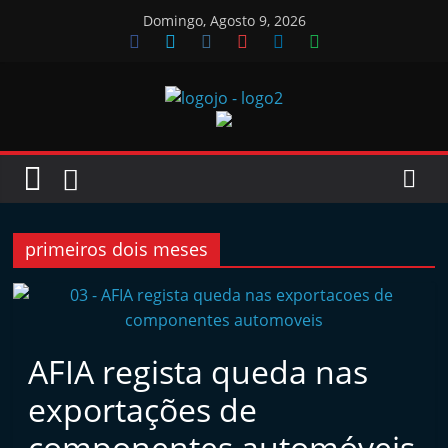
Skip
Domingo, Agosto 9, 2026
to
content
Jornal
das
Oficinas
primeiros dois meses
J
o
r
AFIA regista queda nas
n
exportações de
a
l
componentes automóveis