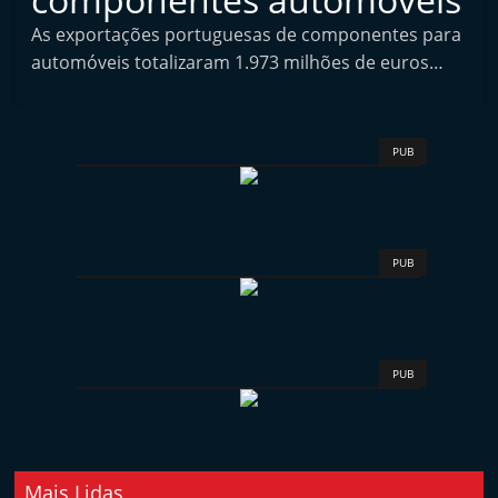
i
As exportações portuguesas de componentes para
n
automóveis totalizaram 1.973 milhões de euros…
d
e
p
PUB
e
n
d
e
PUB
n
t
e
PUB
d
o
A
f
Mais Lidas