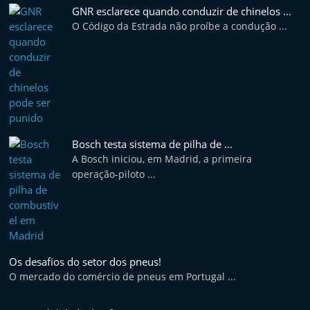
t
GNR esclarece quando conduzir de chinelos ...
O Código da Estrada não proíbe a condução ...
e
r
m
a
r
k
Bosch testa sistema de pilha de ...
e
A Bosch iniciou, em Madrid, a primeira
t
operação-piloto ...
A
u
t
o
Os desafios do setor dos pneus!
m
O mercado do comércio de pneus em Portugal ...
ó
v