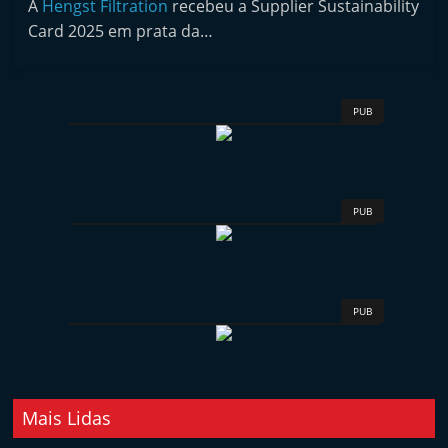
A
Hengst Filtration
recebeu a Supplier Sustainability
i
Card 2025 em prata da…
n
d
e
PUB
p
e
n
d
PUB
e
n
t
PUB
e
d
o
A
Mais Lidas
f