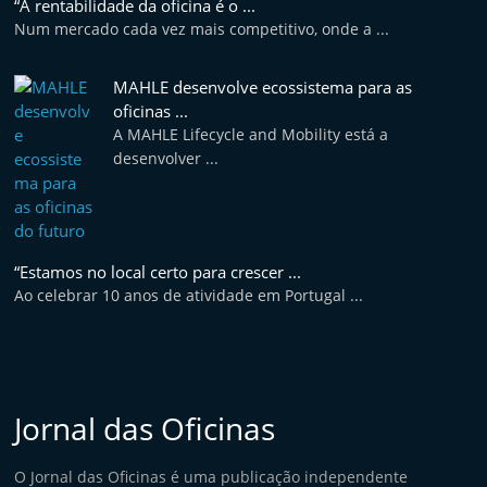
“A rentabilidade da oficina é o ...
e
Num mercado cada vez mais competitivo, onde a ...
l
e
MAHLE desenvolve ecossistema para as
m
oficinas ...
A MAHLE Lifecycle and Mobility está a
P
desenvolver ...
o
r
t
u
“Estamos no local certo para crescer ...
g
Ao celebrar 10 anos de atividade em Portugal ...
a
l
Jornal das Oficinas
O Jornal das Oficinas é uma publicação independente