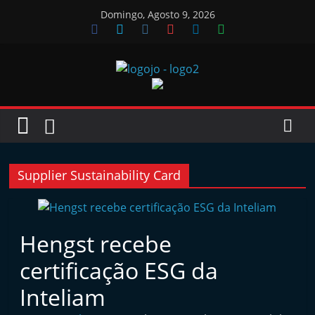
Skip
Domingo, Agosto 9, 2026
to
content
Jornal
das
Oficinas
Supplier Sustainability Card
J
o
Hengst recebe
r
certificação ESG da
n
a
Inteliam
l