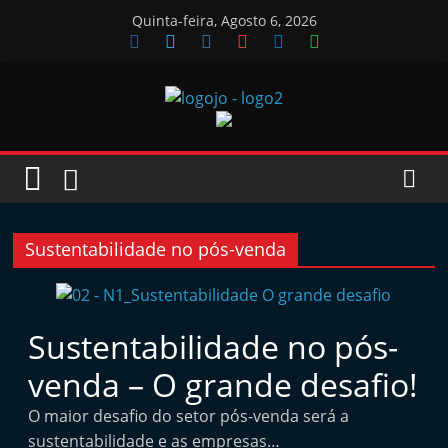
Skip
Quinta-feira, Agosto 6, 2026
to
content
Jornal
das
Oficinas
Sustentabilidade no pós-venda
J
o
Sustentabilidade no pós-
r
venda – O grande desafio!
n
a
O maior desafio do setor pós-venda será a
l
sustentabilidade e as empresas…