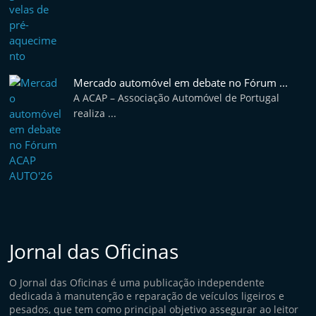
e
l
e
m
Mercado automóvel em debate no Fórum ...
P
A ACAP – Associação Automóvel de Portugal
o
realiza ...
r
t
u
g
a
l
Jornal das Oficinas
O Jornal das Oficinas é uma publicação independente
dedicada à manutenção e reparação de veículos ligeiros e
pesados, que tem como principal objetivo assegurar ao leitor