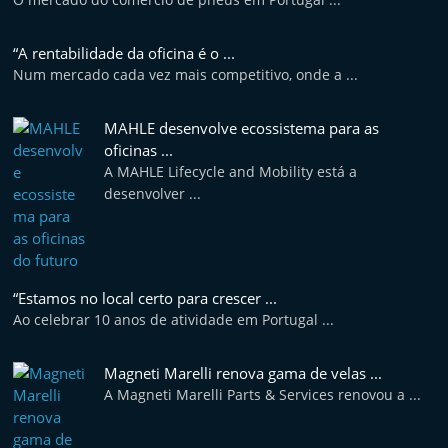
t
e
“A rentabilidade da oficina é o ...
r
Num mercado cada vez mais competitivo, onde a ...
m
a
MAHLE desenvolve ecossistema para as
oficinas ...
r
A MAHLE Lifecycle and Mobility está a
k
desenvolver ...
e
t
A
u
“Estamos no local certo para crescer ...
Ao celebrar 10 anos de atividade em Portugal ...
t
o
Magneti Marelli renova gama de velas ...
m
A Magneti Marelli Parts & Services renovou a ...
ó
v