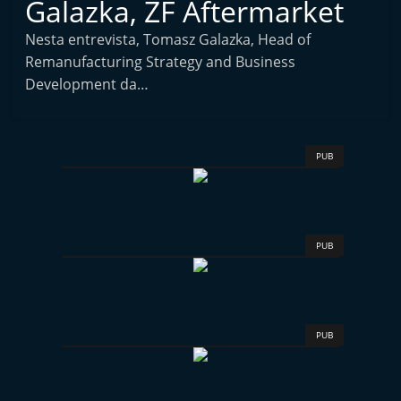
Galazka, ZF Aftermarket
i
n
Nesta entrevista, Tomasz Galazka, Head of
Remanufacturing Strategy and Business
d
Development da…
e
p
e
PUB
n
d
e
n
PUB
t
e
d
PUB
o
A
f