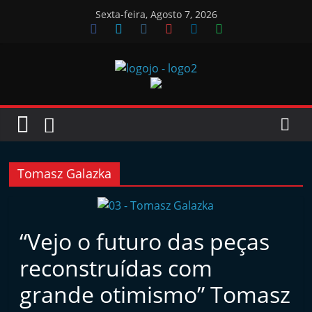
Skip
Sexta-feira, Agosto 7, 2026
to
content
Jornal
das
Oficinas
Tomasz Galazka
J
o
“Vejo o futuro das peças
r
reconstruídas com
n
a
grande otimismo” Tomasz
l