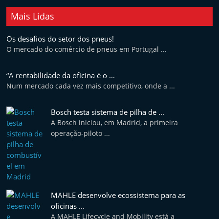
t
Mais Lidas
e
r
Os desafios do setor dos pneus!
m
O mercado do comércio de pneus em Portugal ...
a
“A rentabilidade da oficina é o ...
r
Num mercado cada vez mais competitivo, onde a ...
k
e
Bosch testa sistema de pilha de ...
t
A Bosch iniciou, em Madrid, a primeira
A
operação-piloto ...
u
t
o
m
MAHLE desenvolve ecossistema para as
ó
oficinas ...
v
A MAHLE Lifecycle and Mobility está a