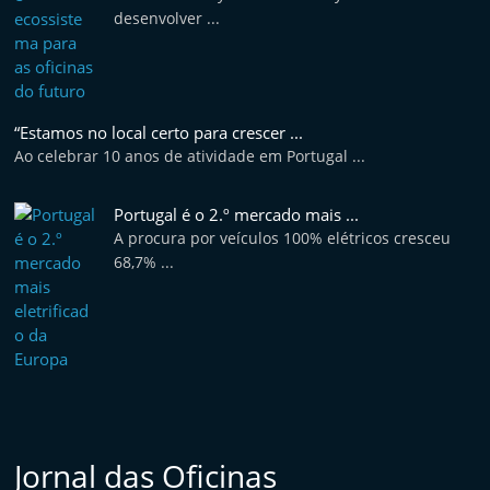
e
desenvolver ...
l
e
m
“Estamos no local certo para crescer ...
P
Ao celebrar 10 anos de atividade em Portugal ...
o
r
Portugal é o 2.º mercado mais ...
t
A procura por veículos 100% elétricos cresceu
u
68,7% ...
g
a
l
Jornal das Oficinas