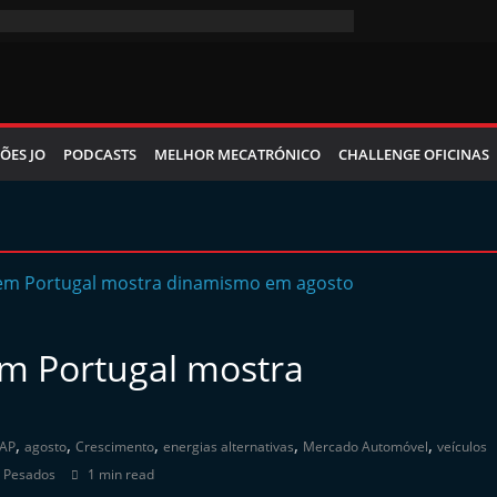
ÕES JO
PODCASTS
MELHOR MECATRÓNICO
CHALLENGE OFICINAS
m Portugal mostra
o
,
,
,
,
,
AP
agosto
Crescimento
energias alternativas
Mercado Automóvel
veículos
s Pesados
1 min read