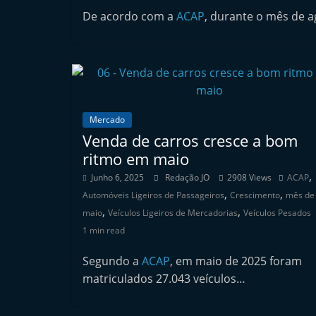
n
De acordo com a
ACAP
, durante o mês de 
d
e
p
e
n
Mercado
d
Venda de carros cresce a bom
e
ritmo em maio
n
,
Junho 6, 2025
Redação JO
2908 Views
ACAP
t
,
,
Automóveis Ligeiros de Passageiros
Crescimento
mês de
e
,
,
maio
Veículos Ligeiros de Mercadorias
Veículos Pesados
d
1 min read
o
Segundo a
ACAP
, em maio de 2025 foram
A
matriculados 27.043 veículos…
f
t