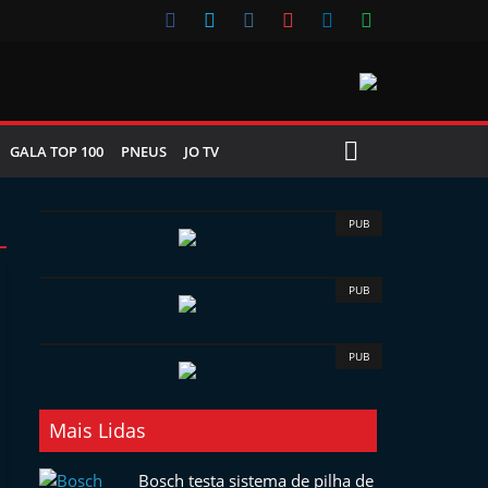
GALA TOP 100
PNEUS
JO TV
PUB
PUB
PUB
Mais Lidas
Bosch testa sistema de pilha de