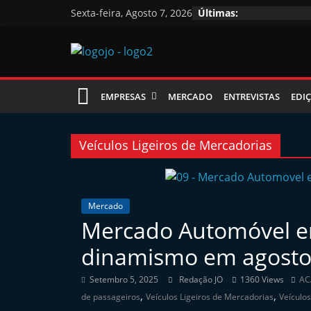
Skip
Sexta-feira, Agosto 7, 2026
Últimas:
to
content
Jornal
EMPRESAS
MERCADO
ENTREVISTAS
EDIÇ
das
Oficinas
Veículos Ligeiros de Mercadorias
J
o
Mercado
Mercado Automóvel e
r
n
dinamismo em agost
a
Setembro 5, 2025
Redação JO
1360 Views
AC
l
,
,
de passageiros
Veículos Ligeiros de Mercadorias
Veículo
i