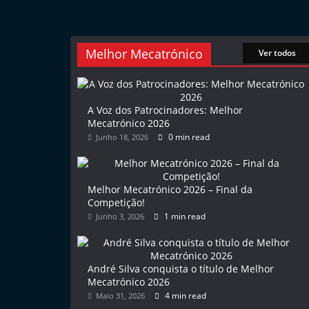
l
e
m
Melhor Mecatrónico
Ver todos
P
o
r
A Voz dos Patrocinadores: Melhor
Mecatrónico 2026
t
0 min read
Junho 18, 2026
u
g
a
Melhor Mecatrónico 2026 – Final da
Competição!
l
1 min read
Junho 3, 2026
André Silva conquista o título de Melhor
Mecatrónico 2026
4 min read
Maio 31, 2026