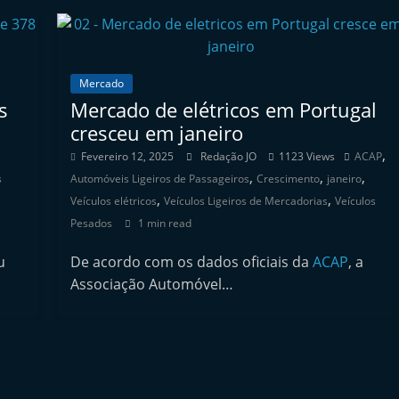
Mercado
s
Mercado de elétricos em Portugal
cresceu em janeiro
,
Fevereiro 12, 2025
Redação JO
1123 Views
ACAP
,
,
,
s
Automóveis Ligeiros de Passageiros
Crescimento
janeiro
,
,
Veículos elétricos
Veículos Ligeiros de Mercadorias
Veículos
Pesados
1 min read
u
De acordo com os dados oficiais da
ACAP
, a
Associação Automóvel…