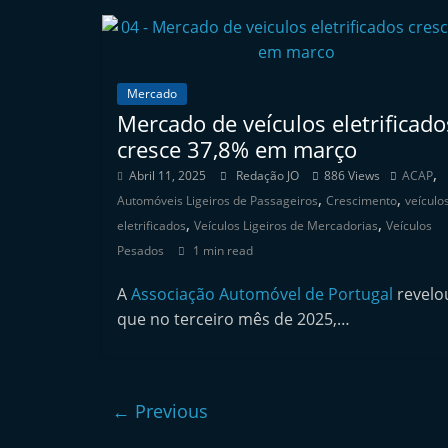
e
r
m
Mercado
a
Mercado de veículos eletrificado
r
cresce 37,8% em março
k
,
Abril 11, 2025
Redação JO
886 Views
ACAP
e
,
,
Automóveis Ligeiros de Passageiros
Crescimento
veículo
t
,
,
eletrificados
Veículos Ligeiros de Mercadorias
Veículos
A
Pesados
1 min read
u
A
Associação Automóvel de Portugal
revelo
t
que no terceiro mês de 2025,…
o
m
ó
← Previous
v
e