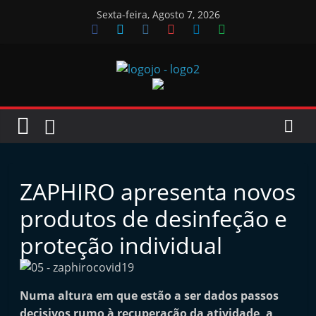
Skip
Sexta-feira, Agosto 7, 2026
to
content
Jornal
das
Oficinas
ZAPHIRO apresenta novos
J
produtos de desinfeção e
o
proteção individual
r
n
a
Numa altura em que estão a ser dados passos
l
decisivos rumo à recuperação da atividade, a