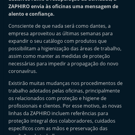
i
ZAPHIRO envia às oficinas uma mensagem de
n
alento e confiança.
d
Consciente de que nada será como dantes, a
e
empresa aproveitou as últimas semanas para
p
expandir o seu catálogo com produtos que
e
possibilitam a higienização das áreas de trabalho,
n
assim como manter as medidas de proteção
necessárias para impedir a propagação do novo
d
coronavírus.
e
n
Existirão muitas mudanças nos procedimentos de
t
trabalho adotados pelas oficinas, principalmente
e
os relacionados com proteção e higiene de
profissionais e clientes. Por esse motivo, as novas
d
linhas da ZAPHIRO incluem referências para
o
proteção integral dos colaboradores, cuidados
A
específicos com as mãos e preservação das
f