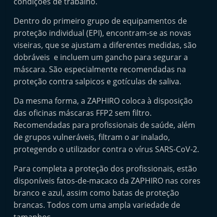
condições de trabalho.
t
Dentro do primeiro grupo de equipamentos de
e
proteção individual (EPI), encontram-se as novas
r
viseiras, que se ajustam a diferentes medidas, são
m
dobráveis e incluem um gancho para segurar a
a
máscara. São especialmente recomendadas na
r
proteção contra salpicos e gotículas de saliva.
k
Da mesma forma, a ZAPHIRO coloca à disposição
e
das oficinas máscaras FFP2 sem filtro.
t
Recomendadas para profissionais de saúde, além
A
de grupos vulneráveis, filtram o ar inalado,
u
protegendo o utilizador contra o vírus SARS-CoV-2.
t
Para completa a proteção dos profissionais, estão
o
disponíveis fatos-de-macaco da ZAPHIRO nas cores
m
branco e azul, assim como batas de proteção
ó
brancas. Todos com uma ampla variedade de
v