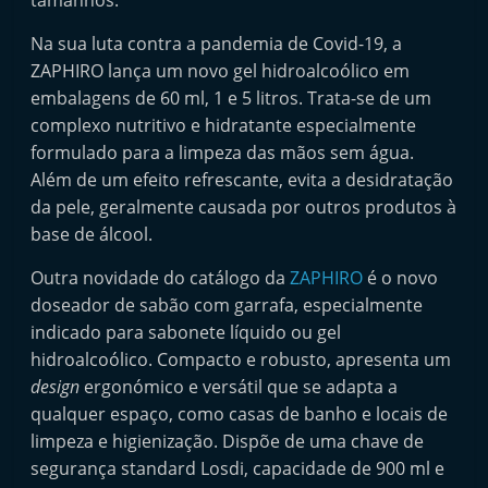
tamanhos.
e
Na sua luta contra a pandemia de Covid-19, a
l
ZAPHIRO lança um novo gel hidroalcoólico em
e
embalagens de 60 ml, 1 e 5 litros. Trata-se de um
m
complexo nutritivo e hidratante especialmente
P
formulado para a limpeza das mãos sem água.
o
Além de um efeito refrescante, evita a desidratação
r
da pele, geralmente causada por outros produtos à
t
base de álcool.
u
Outra novidade do catálogo da
ZAPHIRO
é o novo
g
doseador de sabão com garrafa, especialmente
a
indicado para sabonete líquido ou gel
l
hidroalcoólico. Compacto e robusto, apresenta um
design
ergonómico e versátil que se adapta a
qualquer espaço, como casas de banho e locais de
limpeza e higienização. Dispõe de uma chave de
segurança standard Losdi, capacidade de 900 ml e