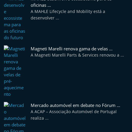
e
oficinas ...
A MAHLE Lifecycle and Mobility está a
l
desenvolver ...
e
m
P
o
Magneti Marelli renova gama de velas ...
r
A Magneti Marelli Parts & Services renovou a ...
t
u
g
a
l
Mercado automóvel em debate no Fórum ...
A ACAP – Associação Automóvel de Portugal
realiza ...