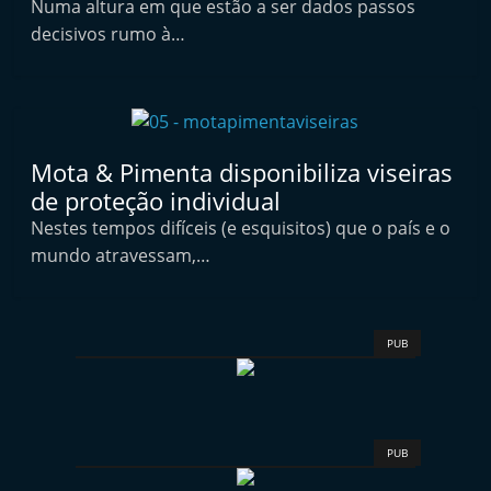
Numa altura em que estão a ser dados passos
i
decisivos rumo à…
n
d
e
p
Mota & Pimenta disponibiliza viseiras
e
de proteção individual
n
Nestes tempos difíceis (e esquisitos) que o país e o
d
mundo atravessam,…
e
n
t
PUB
e
d
o
A
PUB
f