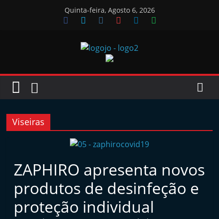
Skip
Quinta-feira, Agosto 6, 2026
to
content
Jornal
das
Oficinas
Viseiras
J
o
ZAPHIRO apresenta novos
r
produtos de desinfeção e
n
a
proteção individual
l