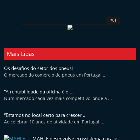
t
e
PUB
r
m
a
r
Mais Lidas
k
e
Os desafios do setor dos pneus!
t
O mercado do comércio de pneus em Portugal ...
A
“A rentabilidade da oficina é o ...
u
Num mercado cada vez mais competitivo, onde a ...
t
o
“Estamos no local certo para crescer ...
m
Ao celebrar 10 anos de atividade em Portugal ...
ó
v
MAHLE desenvolve ecossistema para as