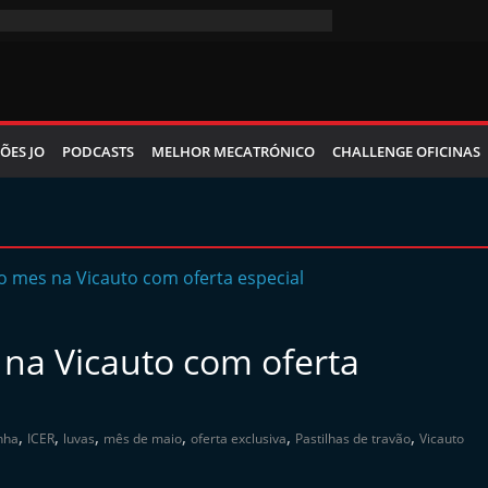
ÕES JO
PODCASTS
MELHOR MECATRÓNICO
CHALLENGE OFICINAS
 na Vicauto com oferta
,
,
,
,
,
,
nha
ICER
luvas
mês de maio
oferta exclusiva
Pastilhas de travão
Vicauto