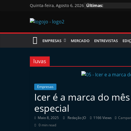
Skip
Quinta-feira, Agosto 6, 2026
Últimas:
to
content
Jornal
EMPRESAS
MERCADO
ENTREVISTAS
EDIÇ
das
Oficinas
luvas
J
o
Empresas
Icer é a marca do mês
r
n
especial
a
Maio 8, 2025
Redação JO
1166 Views
Campa
l
0 min read
i