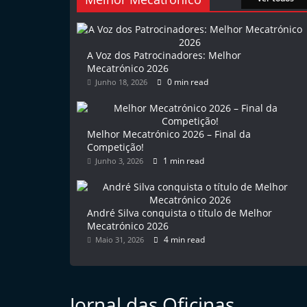
l
e
m
A Voz dos Patrocinadores: Melhor
Mecatrónico 2026
P
0 min read
Junho 18, 2026
o
r
t
Melhor Mecatrónico 2026 – Final da
u
Competição!
1 min read
Junho 3, 2026
g
a
l
André Silva conquista o título de Melhor
Mecatrónico 2026
4 min read
Maio 31, 2026
Jornal das Oficinas