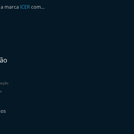
 a marca
ICER
com…
ção
teção
,
s
sos