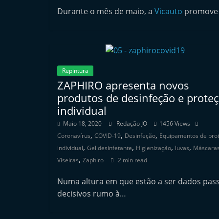
n
Durante o mês de maio, a
Vicauto
promove
d
e
p
e
Repintura
n
ZAPHIRO apresenta novos
d
produtos de desinfeção e prote
e
individual
n
Maio 18, 2020
Redação JO
1456 Views
t
,
,
,
Coronavírus
COVID-19
Desinfeção
Equipamentos de pro
e
,
,
,
,
individual
Gel desinfetante
Higienização
luvas
Máscara
,
d
Viseiras
Zaphiro
2 min read
o
Numa altura em que estão a ser dados pas
A
decisivos rumo à…
f
t