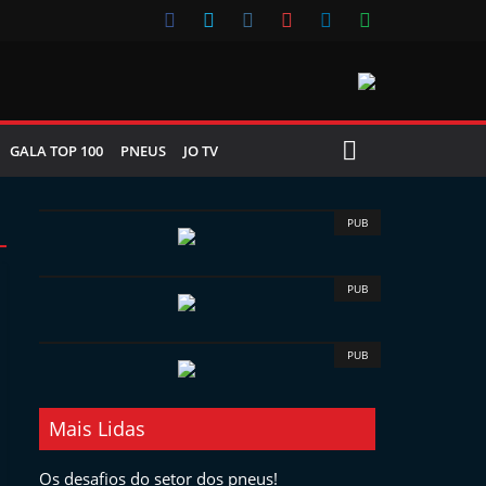
GALA TOP 100
PNEUS
JO TV
PUB
PUB
PUB
Mais Lidas
Os desafios do setor dos pneus!