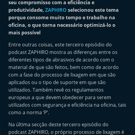
seu compromisso com a eficiência e
i
produtividade,
ZAPHIRO
selecionou este tema
n
porque consome muito tempo e trabalho na
d
oficina, o que torna necessário optimizá-lo o
e
mais possível
p
Entre outras coisas, este terceiro episódio do
e
podcast ZAPHIRO mostra as diferenças entre os
n
diferentes tipos de abrasivos de acordo com o
d
material de que são feitos, bem como de acordo
e
com a fase do processo de lixagem em que são
n
aplicados ou o tipo de suporte em que são
t
utilizados. Também revê os regulamentos
europeus a que devem obedecer para serem
e
utilizados com segurança e eficiência na oficina, tais
d
como a norma ‘P’.
o
A
Na última secção deste terceiro episódio do
f
podcast ZAPHIRO, o próprio processo de lixagem é