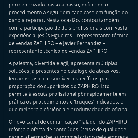
pormenorizado passo a passo, definindo o
t
procedimento a seguir em cada caso em função do
e
dano a reparar. Nesta ocasião, contou também
r
com a participação de dois profissionais com vasta
m
experiência: Jesús Figueiras – representante técnico
a
de vendas ZAPHIRO – e Javier Fernández –
r
representante técnico de vendas ZAPHIRO.
k
A palestra, divertida e ágil, apresenta múltiplas
e
soluções já presentes no catálogo de abrasivos,
t
ferramentas e consumíveis específicos para
A
preparação de superfícies do ZAPHIRO. Isto
u
permite à escuta profissional pôr rapidamente em
t
prática os procedimentos e ‘truques’ indicados, o
o
que melhora a eficiência e produtividade da oficina.
m
O novo canal de comunicação “falado” do ZAPHIRO
ó
reforça a oferta de conteúdos úteis e de qualidade
v
para o aftermarket automóvel criado pela empresa