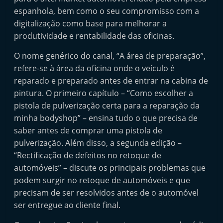
e
espanhola, bem como o seu compromisso com a
l
digitalização como base para melhorar a
e
produtividade e rentabilidade das oficinas.
m
O nome genérico do canal, “A área de preparação”,
P
refere-se à área da oficina onde o veículo é
o
reparado e preparado antes de entrar na cabina de
r
pintura. O primeiro capítulo – “Como escolher a
t
pistola de pulverização certa para a reparação da
minha bodyshop” – ensina tudo o que precisa de
u
saber antes de comprar uma pistola de
g
pulverização. Além disso, a segunda edição –
a
“Rectificação de defeitos no retoque de
l
automóveis” – discute os principais problemas que
podem surgir no retoque de automóveis e que
precisam de ser resolvidos antes de o automóvel
ser entregue ao cliente final.