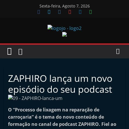
Skip
Sexta-feira, Agosto 7, 2026
to
content
Jornal
das
Oficinas
ZAPHIRO lança um novo
J
episódio do seu podcast
o
r
n
O “Processo de lixagem na reparação de
carroçaria” é o tema do novo conteúdo de
a
formação no canal de podcast ZAPHIRO. Fiel ao
l