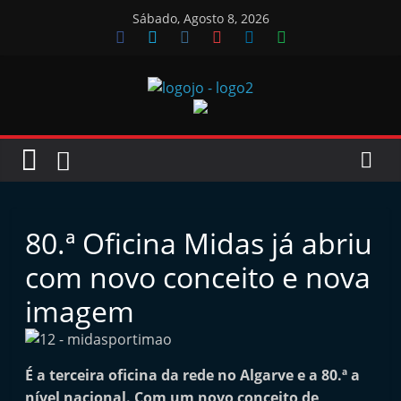
Skip
Sábado, Agosto 8, 2026
to
content
Jornal
das
Oficinas
80.ª Oficina Midas já abriu
J
com novo conceito e nova
o
imagem
r
n
a
É a terceira oficina da rede no Algarve e a 80.ª a
l
nível nacional. Com um novo conceito de