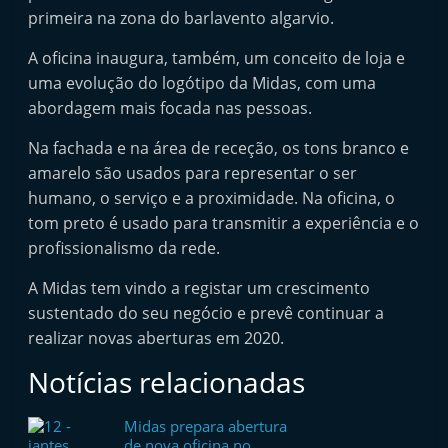
t
primeira na zona do barlavento algarvio.
e
A oficina inaugura, também, um conceito de loja e
r
uma evolução do logótipo da Midas, com uma
m
abordagem mais focada nas pessoas.
a
Na fachada e na área de receção, os tons branco e
r
amarelo são usados para representar o ser
k
humano, o serviço e a proximidade. Na oficina, o
e
tom preto é usado para transmitir a experiência e o
t
profissionalismo da rede.
A
A Midas tem vindo a registar um crescimento
u
sustentado do seu negócio e prevê continuar a
t
realizar novas aberturas em 2020.
o
Notícias relacionadas
m
ó
Midas prepara abertura
v
de nova oficina no