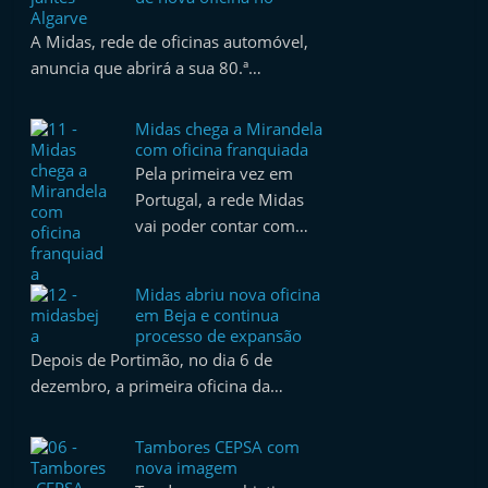
e
Algarve
A Midas, rede de oficinas automóvel,
l
anuncia que abrirá a sua 80.ª…
e
m
Midas chega a Mirandela
P
com oficina franquiada
o
Pela primeira vez em
r
Portugal, a rede Midas
vai poder contar com…
t
u
g
Midas abriu nova oficina
em Beja e continua
a
processo de expansão
l
Depois de Portimão, no dia 6 de
dezembro, a primeira oficina da…
Tambores CEPSA com
nova imagem