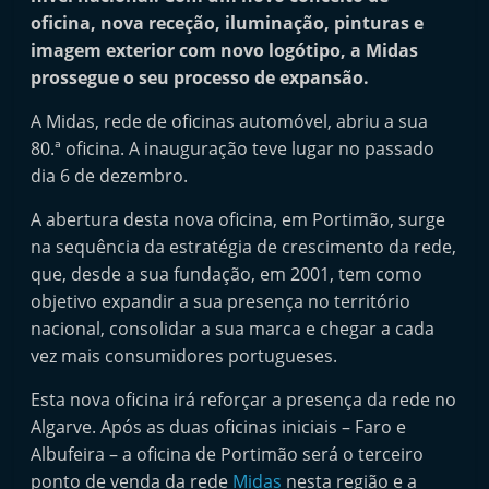
i
oficina, nova receção, iluminação, pinturas e
n
imagem exterior com novo logótipo, a Midas
prossegue o seu processo de expansão.
d
e
A Midas, rede de oficinas automóvel, abriu a sua
p
80.ª oficina. A inauguração teve lugar no passado
e
dia 6 de dezembro.
n
A abertura desta nova oficina, em Portimão, surge
d
na sequência da estratégia de crescimento da rede,
e
que, desde a sua fundação, em 2001, tem como
n
objetivo expandir a sua presença no território
t
nacional, consolidar a sua marca e chegar a cada
e
vez mais consumidores portugueses.
d
Esta nova oficina irá reforçar a presença da rede no
o
Algarve. Após as duas oficinas iniciais – Faro e
A
Albufeira – a oficina de Portimão será o terceiro
f
ponto de venda da rede
Midas
nesta região e a