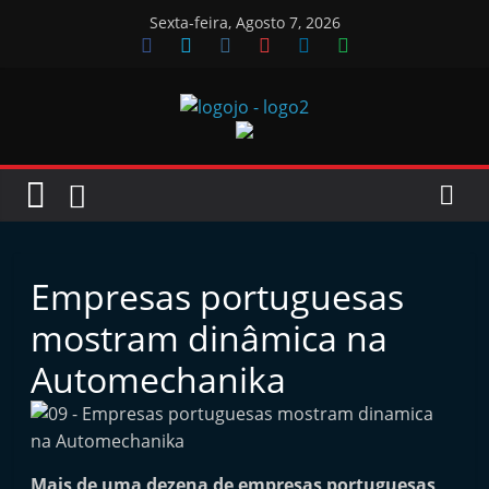
Skip
Sexta-feira, Agosto 7, 2026
to
content
Jornal
das
Oficinas
Empresas portuguesas
J
mostram dinâmica na
o
Automechanika
r
n
a
l
Mais de uma dezena de empresas portuguesas