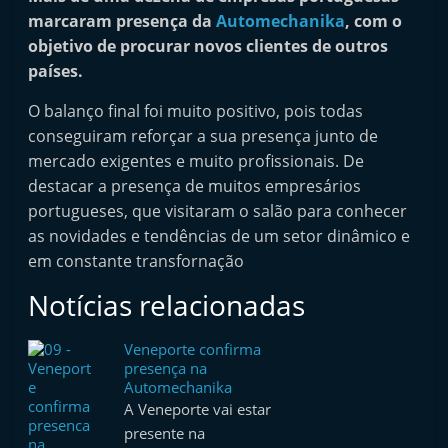
i
marcaram presença da
Automechanika
, com o
n
objetivo de procurar novos clientes de outros
países.
d
e
O balanço final foi muito positivo, pois todas
p
conseguiram reforçar a sua presença junto de
e
mercado exigentes e muito profissionais. De
n
destacar a presença de muitos empresários
portugueses, que visitaram o salão para conhecer
d
as novidades e tendências de um setor dinâmico e
e
em constante transfornação
n
t
Notícias relacionadas
e
Veneporte confirma
d
presença na
o
Automechanika
A
A Veneporte vai estar
presente na
f