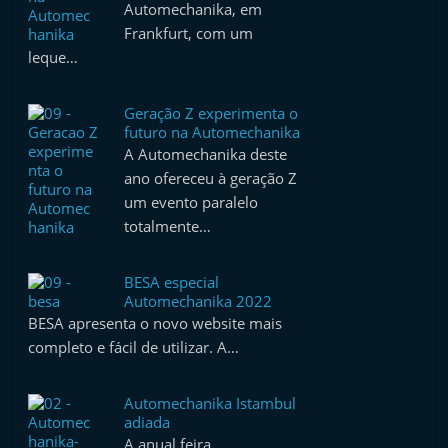
Automechanika, em
t
Frankfurt, com um
e
leque…
r
m
Geração Z experimenta o
a
futuro na Automechanika
A Automechanika deste
r
ano ofereceu à geração Z
k
um evento paralelo
e
totalmente…
t
A
BESA especial
u
Automechanika 2022
t
BESA apresenta o novo website mais
completo e fácil de utilizar. A…
o
m
Automechanika Istambul
ó
adiada
v
A anual feira