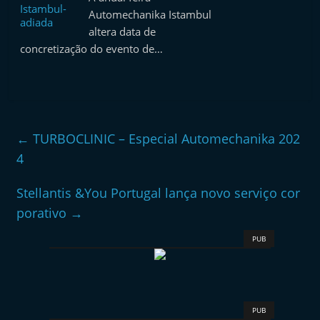
e
Automechanika Istambul
l
altera data de
concretização do evento de…
e
m
P
o
r
←
TURBOCLINIC – Especial Automechanika 202
t
4
u
g
Stellantis &You Portugal lança novo serviço cor
a
porativo
→
l
PUB
PUB