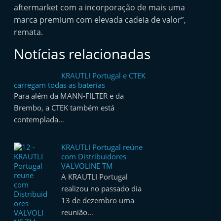
aftermarket com a incorporação de mais uma
e
marca premium com elevada cadeia de valor”,
l
remata.
e
m
Notícias relacionadas
P
KRAUTLI Portugal e CTEK
o
carregam todas as baterias
r
Para além da MANN-FILTER e da
t
Brembo, a CTEK também está
u
contemplada…
g
a
KRAUTLI Portugal reúne
com Distribuidores
l
VALVOLINE TM
A KRAUTLI Portugal
realizou no passado dia
13 de dezembro uma
reunião…