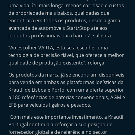
t
uma vida útil mais longa, menos corrosão e custos
de propriedade mais baixos, qualidades que
e
encontrará em todos os produtos, desde a gama
r
avançada de automóveis Start/Stop até aos
m
produtos profissionais para barcos”, salienta.
a
r
“Ao escolher VARTA, está-se a escolher uma
tecnologia de precisão fiável, que oferece a melhor
k
qualidade de produção existente”, reforça.
e
t
Os produtos da marca já se encontram disponíveis
A
para venda em ambas as plataformas logísticas da
u
Krautli de Lisboa e Porto, com uma oferta superior
a 180 referências de baterias convencionais, AGM e
t
EFB para veículos ligeiros e pesados.
o
m
“Com mais este importante investimento, a Krautli
ó
Portugal continua a reforçar a sua posição de
v
fornecedor global e de referência no sector