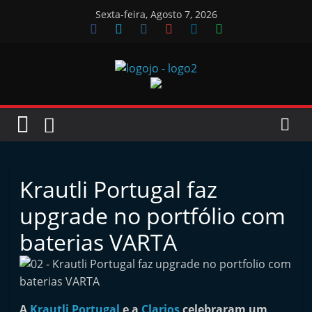
Skip
Sexta-feira, Agosto 7, 2026
to
content
Jornal
das
Oficinas
Krautli Portugal faz
J
upgrade no portfólio com
o
baterias VARTA
r
n
a
l
A
Krautli Portugal
e a
Clarios
celebraram um