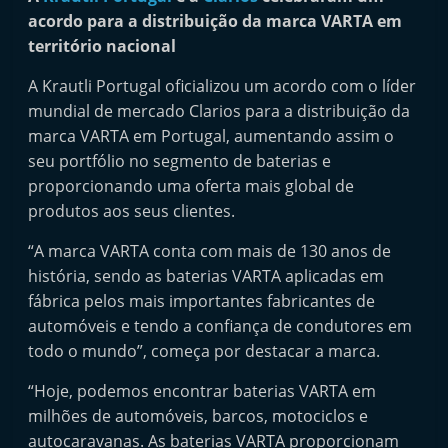
i
acordo para a distribuição da marca VARTA em
n
território nacional
d
A Krautli Portugal oficializou um acordo com o líder
e
mundial de mercado Clarios para a distribuição da
p
marca VARTA em Portugal, aumentando assim o
e
seu portfólio no segmento de baterias e
n
proporcionando uma oferta mais global de
produtos aos seus clientes.
d
e
“A marca VARTA conta com mais de 130 anos de
n
história, sendo as baterias VARTA aplicadas em
t
fábrica pelos mais importantes fabricantes de
e
automóveis e tendo a confiança de condutores em
todo o mundo”, começa por destacar a marca.
d
o
“Hoje, podemos encontrar baterias VARTA em
A
milhões de automóveis, barcos, motociclos e
f
autocaravanas. As baterias VARTA proporcionam