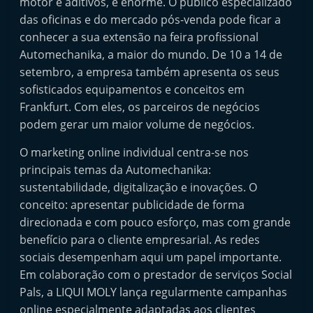
motor e aditivos, é enorme. O público especializado
t
das oficinas e do mercado pós-venda pode ficar a
e
conhecer a sua extensão na feira profissional
r
Automechanika, a maior do mundo. De 10 a 14 de
m
setembro, a empresa também apresenta os seus
a
sofisticados equipamentos e conceitos em
Frankfurt. Com eles, os parceiros de negócios
r
podem gerar um maior volume de negócios.
k
e
O marketing online individual centra-se nos
t
principais temas da Automechanika:
A
sustentabilidade, digitalização e inovações. O
conceito: apresentar publicidade de forma
u
direcionada e com pouco esforço, mas com grande
t
benefício para o cliente empresarial. As redes
o
sociais desempenham aqui um papel importante.
m
Em colaboração com o prestador de serviços Social
ó
Pals, a LIQUI MOLY lança regularmente campanhas
v
online especialmente adaptadas aos clientes