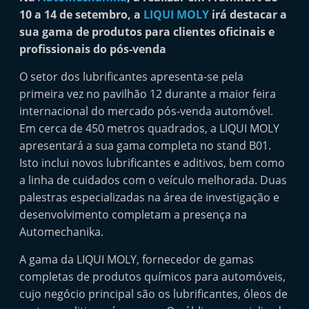
i
10 a 14 de setembro, a
LIQUI MOLY
irá destacar a
n
sua gama de produtos para clientes oficinais e
profissionais do pós-venda
d
e
O setor dos lubrificantes apresenta-se pela
p
primeira vez no pavilhão 12 durante a maior feira
e
internacional do mercado pós-venda automóvel.
n
Em cerca de 450 metros quadrados, a LIQUI MOLY
apresentará a sua gama completa no stand B01.
d
Isto inclui novos lubrificantes e aditivos, bem como
e
a linha de cuidados com o veículo melhorada. Duas
n
palestras especializadas na área de investigação e
t
desenvolvimento completam a presença na
e
Automechanika.
d
A gama da LIQUI MOLY, fornecedor de gamas
o
completas de produtos químicos para automóveis,
A
cujo negócio principal são os lubrificantes, óleos de
f