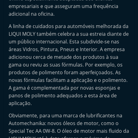
e
empresariais e que asseguram uma frequência
l
adicional na oficina.
e
A linha de cuidados para automóveis melhorada da
m
LIQUI MOLY também celebra a sua estreia diante de
P
um público internacional. Esta subdivide-se nas
o
áreas Vidros, Pintura, Pneus e Interior. A empresa
r
adicionou cerca de metade dos produtos à sua
gama ou reviu as suas fórmulas. Por exemplo, os
t
produtos de polimento foram aperfeiçoados. As
u
novas fórmulas facilitam a aplicação e o polimento.
g
A gama é complementada por novas esponjas e
a
panos de polimento adequados a esta área de
l
aplicação.
Obviamente, para uma marca de lubrificantes na
Automechanika: novos óleos de motor, como o
Special Tec AA 0W-8. O óleo de motor mais fluido da