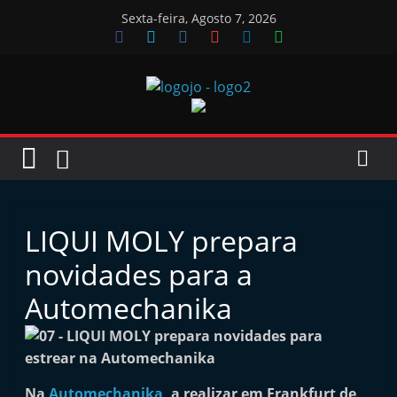
Skip
Sexta-feira, Agosto 7, 2026
to
content
Jornal
das
Oficinas
LIQUI MOLY prepara
J
novidades para a
o
Automechanika
r
n
a
l
Na
Automechanika
, a realizar em Frankfurt de