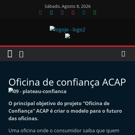
Skip
Sábado, Agosto 8, 2026
to
content
Jornal
das
Oficinas
Oficina de confiança ACAP
J
o
O principal objetivo do projeto “Oficina de
r
Confiança” ACAP é criar o modelo para o futuro
n
das oficinas.
a
Uma oficina onde o consumidor saiba que quem
l