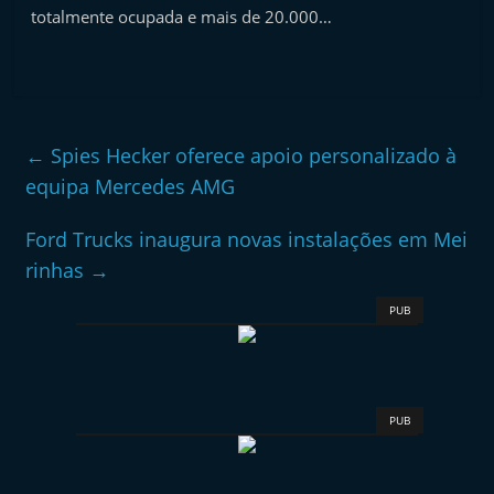
e
totalmente ocupada e mais de 20.000…
l
e
m
P
←
Spies Hecker oferece apoio personalizado à
o
equipa Mercedes AMG
r
t
Ford Trucks inaugura novas instalações em Mei
u
rinhas
→
g
PUB
a
l
PUB