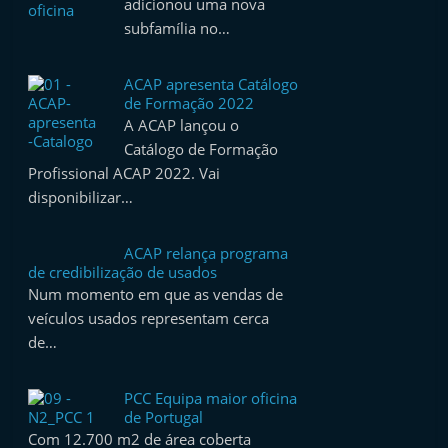
adicionou uma nova
t
subfamília no…
e
r
ACAP apresenta Catálogo
m
de Formação 2022
A ACAP lançou o
a
Catálogo de Formação
r
Profissional ACAP 2022. Vai
k
disponibilizar…
e
t
ACAP relança programa
A
de credibilização de usados
Num momento em que as vendas de
u
veículos usados representam cerca
t
de…
o
m
PCC Equipa maior oficina
ó
de Portugal
v
Com 12.700 m2 de área coberta