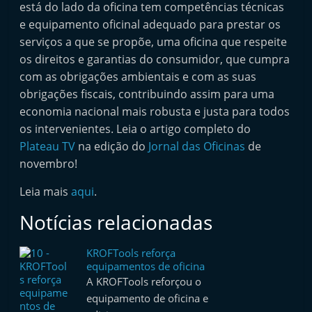
está do lado da oficina tem competências técnicas
i
e equipamento oficinal adequado para prestar os
n
serviços a que se propõe, uma oficina que respeite
d
os direitos e garantias do consumidor, que cumpra
e
com as obrigações ambientais e com as suas
p
obrigações fiscais, contribuindo assim para uma
e
economia nacional mais robusta e justa para todos
n
os intervenientes. Leia o artigo completo do
Plateau TV
na edição do
Jornal das Oficinas
de
d
novembro!
e
n
Leia mais
aqui
.
t
Notícias relacionadas
e
d
KROFTools reforça
o
equipamentos de oficina
A KROFTools reforçou o
A
equipamento de oficina e
f