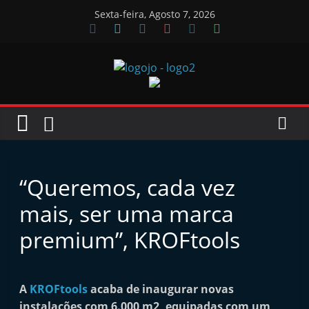
Skip
Sexta-feira, Agosto 7, 2026
to
content
Jornal
das
Oficinas
“Queremos, cada vez
J
mais, ser uma marca
o
premium”, KROFtools
r
n
a
A
KROFtools
acaba de inaugurar novas
l
instalações com 6.000 m2, equipadas com um