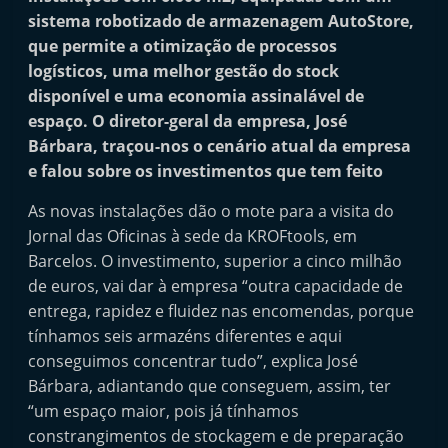
i
sistema robotizado de armazenagem AutoStore,
n
que permite a otimização de processos
logísticos, uma melhor gestão do stock
d
disponível e uma economia assinalável de
e
espaço. O diretor-geral da empresa, José
p
Bárbara, traçou-nos o cenário atual da empresa
e
e falou sobre os investimentos que tem feito
n
As novas instalações dão o mote para a visita do
d
Jornal das Oficinas à sede da KROFtools, em
e
Barcelos. O investimento, superior a cinco milhão
n
de euros, vai dar à empresa “outra capacidade de
t
entrega, rapidez e fluidez nas encomendas, porque
e
tínhamos seis armazéns diferentes e aqui
d
conseguimos concentrar tudo”, explica José
o
Bárbara, adiantando que conseguem, assim, ter
A
“um espaço maior, pois já tínhamos
f
constrangimentos de stockagem e de preparação