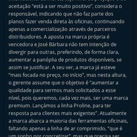
e
aceitação “está a ser muito positivo”, considera o
l
responsável, indicando que não faz parte dos
planos fazer venda direta às oficinas, continuando
e
apenas a comercialização através de parceiros
m
distribuidores. A aposta na marca própria é
P
vencedora e José Bárbara não tem intenção de
o
divergir para outras, preferindo, de forma clara,
r
aumentar a panóplia de produtos disponíveis, se
t
assim se justificar. A seu ver, a marca já esteve
u
“mais focada no preço, no início”, mas nesta altura,
g
o gerente assume que o objetivo é “aumentar a
qualidade para sermos mais solicitados a esse
a
nível, pois queremos, cada vez mais, ser uma marca
l
premium. Lançámos a linha Proline, para ter
resposta para clientes mais exigentes”. Atualmente
a marca abarca a maioria das ferramentas oficinais,
faltando apenas a linha de ar comprimido, “que é
um sonho por concretizar”, mas que precisa ser