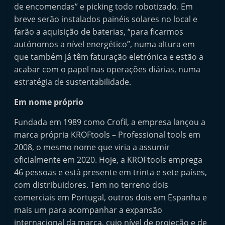
de encomendas” e picking todo robotizado. Em
t
breve serão instalados painéis solares no local e
e
farão a aquisição de baterias, “para ficarmos
r
autónomos a nível energético”, numa altura em
m
que também já têm faturação eletrónica e estão a
a
acabar com o papel nas operações diárias, numa
r
estratégia de sustentabilidade.
k
Em nome próprio
e
t
Fundada em 1989 como Crofil, a empresa lançou a
A
marca própria KROFtools – Professional tools em
2008, o mesmo nome que viria a assumir
u
oficialmente em 2020. Hoje, a KROFtools emprega
t
46 pessoas e está presente em trinta e sete países,
o
com distribuidores. Tem no terreno dois
m
comerciais em Portugal, outros dois em Espanha e
ó
mais um para acompanhar a expansão
v
internacional da marca, cujo nível de projeção e de