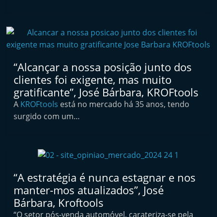
t
e
r
m
a
“Alcançar a nossa posição junto dos
r
clientes foi exigente, mas muito
k
gratificante”, José Bárbara, KROFtools
e
A
KROFtools
está no mercado há 35 anos, tendo
t
surgido com um…
A
u
t
o
“A estratégia é nunca estagnar e nos
m
manter-mos atualizados”, José
ó
Bárbara, Kroftools
v
“O setor pós-venda automóvel, carateriza-se pela