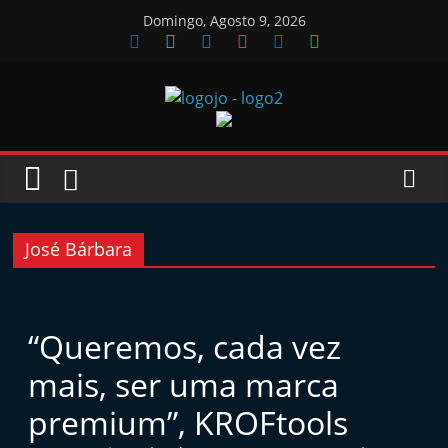
Skip
Domingo, Agosto 9, 2026
to
content
Jornal
das
Oficinas
José Bárbara
J
o
“Queremos, cada vez
r
mais, ser uma marca
n
a
premium”, KROFtools
l