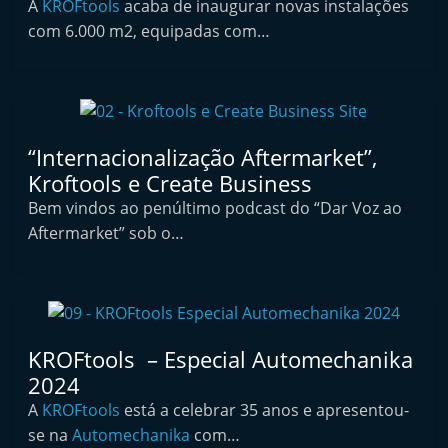
A
KROFtools
acaba de inaugurar novas instalações
i
com 6.000 m2, equipadas com…
n
d
e
p
“Internacionalização Aftermarket”,
e
Kroftools e Create Business
n
Bem vindos ao penúltimo podcast do “Dar Voz ao
d
Aftermarket” sob o…
e
n
t
e
d
KROFtools – Especial Automechanika
o
2024
A
A
KROFtools
está a celebrar 35 anos e apresentou-
se na
Automechanika
f
com…