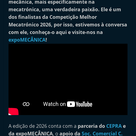
mecânica, mais especificamente na
i
mecatrónica, uma verdadeira paixão. Ele é um
n
dos finalistas da Competição Melhor
d
Mecatrónico 2026, por isso, estivemos à conversa
e
com ele, conheça-o aqui e visite-nos na
p
expoMECÂNICA
!
e
n
d
e
n
t
e
d
o
A
A edição de 2026 conta com a
parceria do
CEPRA
e
f
da expoMECÂNICA
, o
apoio da
Soc. Comercial C.