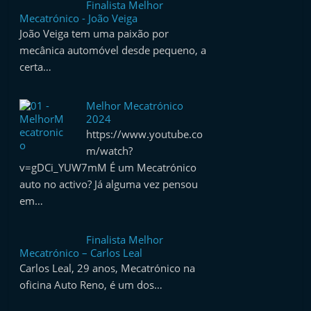
Finalista Melhor
e
Mecatrónico - João Veiga
l
João Veiga tem uma paixão por
e
mecânica automóvel desde pequeno, a
certa…
m
P
Melhor Mecatrónico
o
2024
r
https://www.youtube.co
t
m/watch?
u
v=gDCi_YUW7mM É um Mecatrónico
auto no activo? Já alguma vez pensou
g
em…
a
l
Finalista Melhor
Mecatrónico – Carlos Leal
Carlos Leal, 29 anos, Mecatrónico na
oficina Auto Reno, é um dos…