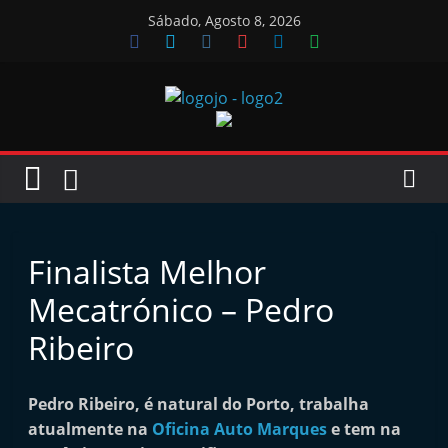
Skip
Sábado, Agosto 8, 2026
to
content
Jornal
das
Oficinas
Finalista Melhor
J
Mecatrónico – Pedro
o
Ribeiro
r
n
Pedro Ribeiro, é natural do Porto, trabalha
a
atualmente na
Oficina Auto Marques
e tem na
l