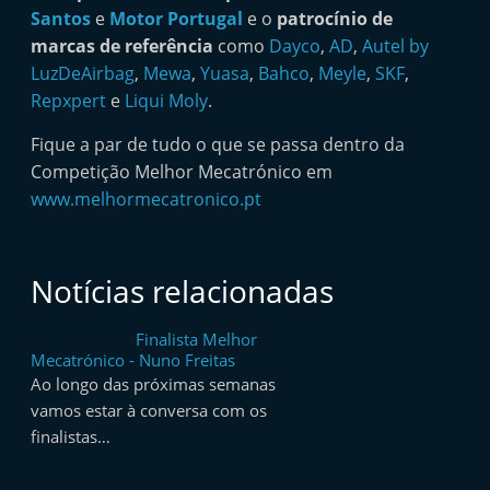
t
Santos
e
Motor Portugal
e o
patrocínio de
marcas de referência
como
Dayco
,
AD
,
Autel by
e
LuzDeAirbag
,
Mewa
,
Yuasa
,
Bahco
,
Meyle
,
SKF
,
r
Repxpert
e
Liqui Moly
.
m
a
Fique a par de tudo o que se passa dentro da
r
Competição Melhor Mecatrónico em
www.melhormecatronico.pt
k
e
t
Notícias relacionadas
A
u
Finalista Melhor
t
Mecatrónico - Nuno Freitas
o
Ao longo das próximas semanas
vamos estar à conversa com os
m
finalistas…
ó
v