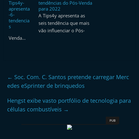
tendências do Pós-Venda
e
para 2022
l
A Tips4y apresenta as
e
seis tendência que mais
vão influenciar o Pós-
m
Venda…
P
o
r
t
u
←
Soc. Com. C. Santos pretende carregar Merc
g
edes eSprinter de brinquedos
a
Hengst exibe vasto portfólio de tecnologia para
l
células combustíveis
→
PUB