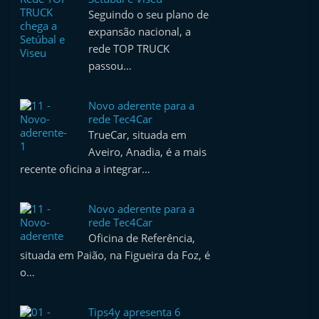
t
Seguindo o seu plano de
e
expansão nacional, a
rede TOP TRUCK
r
passou…
m
a
Novo aderente para a
r
rede Tec4Car
k
TrueCar, situada em
e
Aveiro, Anadia, é a mais
recente oficina a integrar…
t
A
Novo aderente para a
u
rede Tec4Car
t
Oficina de Referência,
o
situada em Paião, na Figueira da Foz, é
m
o…
ó
v
Tips4y apresenta 6