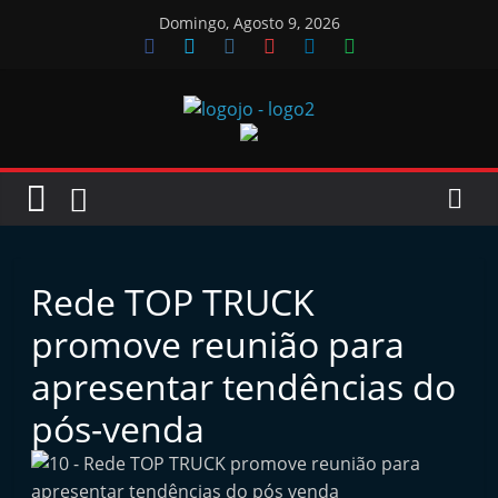
Skip
Domingo, Agosto 9, 2026
to
content
Jornal
das
Oficinas
Rede TOP TRUCK
J
promove reunião para
o
apresentar tendências do
r
pós-venda
n
a
l