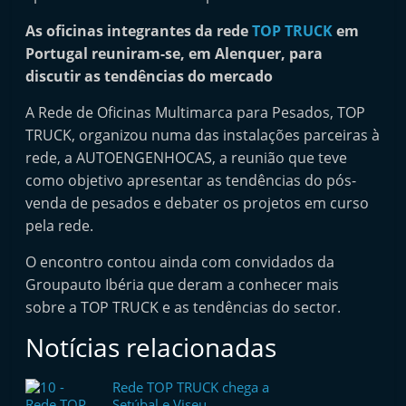
i
As oficinas integrantes da rede
TOP TRUCK
em
n
Portugal reuniram-se, em Alenquer, para
d
discutir as tendências do mercado
e
A Rede de Oficinas Multimarca para Pesados, TOP
p
TRUCK, organizou numa das instalações parceiras à
e
rede, a AUTOENGENHOCAS, a reunião que teve
n
como objetivo apresentar as tendências do pós-
d
venda de pesados e debater os projetos em curso
e
pela rede.
n
O encontro contou ainda com convidados da
t
Groupauto Ibéria que deram a conhecer mais
e
sobre a TOP TRUCK e as tendências do sector.
d
Notícias relacionadas
o
A
Rede TOP TRUCK chega a
f
Setúbal e Viseu