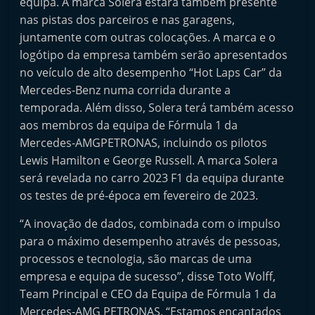
equipa. A marca Solera estará também presente
t
nas pistas dos parceiros e nas garagens,
e
juntamente com outras colocações. A marca e o
r
logótipo da empresa também serão apresentados
m
no veículo de alto desempenho “Hot Laps Car” da
a
Mercedes-Benz numa corrida durante a
temporada. Além disso, Solera terá também acesso
r
aos membros da equipa de Fórmula 1 da
k
Mercedes-AMGPETRONAS, incluindo os pilotos
e
Lewis Hamilton e George Russell. A marca Solera
t
será revelada no carro 2023 F1 da equipa durante
A
os testes de pré-época em fevereiro de 2023.
u
“A inovação de dados, combinada com o impulso
t
para o máximo desempenho através de pessoas,
o
processos e tecnologia, são marcas de uma
m
empresa e equipa de sucesso”, disse Toto Wolff,
ó
Team Principal e CEO da Equipa de Fórmula 1 da
v
Mercedes-AMG PETRONAS. “Estamos encantados