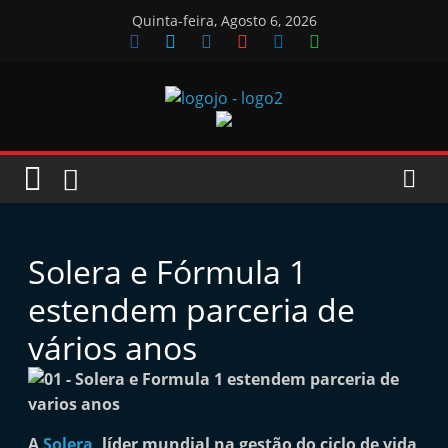
Skip
Quinta-feira, Agosto 6, 2026
to
content
Jornal
das
Oficinas
Solera e Fórmula 1
J
estendem parceria de
o
vários anos
r
n
a
l
A
Solera
, líder mundial na gestão do ciclo de vida