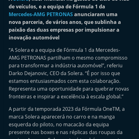
i
de veículos, e a equipa de Fórmula 1 da
n
Mercedes-AMG PETRONAS
anunciaram uma
nova parceria, de vários anos, que sublinha a
d
paixão das duas empresas por impulsionar a
e
inovação automóvel
p
e
“A Solera e a equipa de Fórmula 1 da Mercedes-
n
AMG PETRONAS partilham o mesmo compromisso
para transformar a indústria automóvel”, referiu
d
Darko Dejanovic, CEO da Solera. “É por isso que
e
estamos entusiasmados com esta colaboração.
n
Representa uma oportunidade para quebrar novas
t
fronteiras e inspirar a excelência à escala global.”
e
A partir da temporada 2023 da Fórmula OneTM, a
d
marca Solera aparecerá no carro e na manga
o
esquerda do piloto, no macacão da equipa
A
presente nas boxes e nas réplicas das roupas da
f