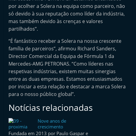
e
por acolher a Solera na equipa como parceiro, não
l
só devido à sua reputação como líder da indústria,
mas também devido às crenças e valores
e
partilhados”.
m
P
“É fantástico receber a Solera na nossa crescente
o
família de parceiros”, afirmou Richard Sanders,
r
Director Comercial da Equipa de Fórmula 1 da
Mercedes-AMG PETRONAS. “Como líderes nas
t
respetivas indústrias, existem muitas sinergias
u
entre as duas empresas. Estamos entusiasmados
g
por iniciar a esta relação e destacar a marca Solera
a
para o nosso público global”.
l
Notícias relacionadas
Nove anos de
crescimento
Fundada em 2013 por Paulo Gaspar e