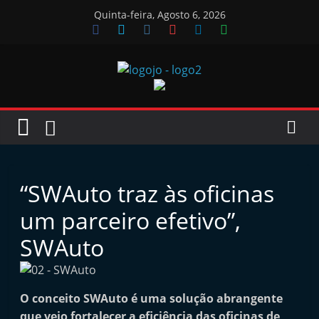
Skip
Quinta-feira, Agosto 6, 2026
to
content
Jornal
das
Oficinas
“SWAuto traz às oficinas
J
um parceiro efetivo”,
o
SWAuto
r
n
a
O conceito SWAuto é uma solução abrangente
l
que veio fortalecer a eficiência das oficinas de