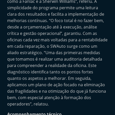
como a Fanlac e a Sherwin Williams”, referiu. A
e
simplicidade do programa permite uma leitura
l
clara dos resultados e facilita a implementação de
e
melhorias contínuas. “O foco total é no fazer bem,
m
desde a orçamentação até à execução, análise
P
crítica e gestão operacional”, garantiu. Com as
oficinas cada vez mais voltadas para a rentabilidade
o
em cada reparação, o SWAuto surge como um
r
aliado estratégico. “Uma das primeiras medidas
t
que tomamos é realizar uma auditoria detalhada
u
para compreender a realidade da oficina. Este
g
diagnóstico identifica tanto os pontos fortes
a
quanto os aspetos a melhorar. Em seguida,
l
aplicamos um plano de ação focado na eliminação
das fragilidades e na otimização do que já funciona
bem, com especial atenção à formação dos
operadores”, relatou.
Acompanhamento técnico