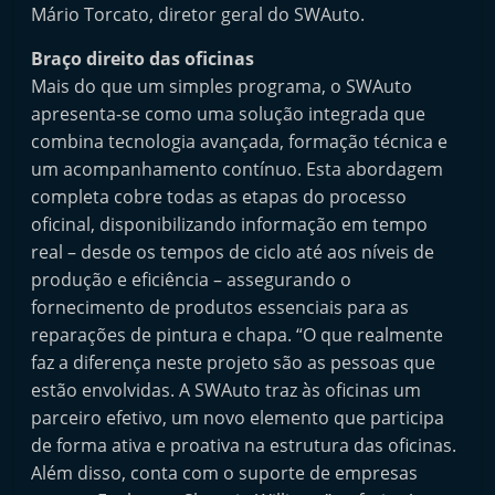
Mário Torcato, diretor geral do SWAuto.
t
e
Braço direito das oficinas
r
Mais do que um simples programa, o SWAuto
m
apresenta-se como uma solução integrada que
a
combina tecnologia avançada, formação técnica e
um acompanhamento contínuo. Esta abordagem
r
completa cobre todas as etapas do processo
k
oficinal, disponibilizando informação em tempo
e
real – desde os tempos de ciclo até aos níveis de
t
produção e eficiência – assegurando o
A
fornecimento de produtos essenciais para as
u
reparações de pintura e chapa. “O que realmente
t
faz a diferença neste projeto são as pessoas que
o
estão envolvidas. A SWAuto traz às oficinas um
parceiro efetivo, um novo elemento que participa
m
de forma ativa e proativa na estrutura das oficinas.
ó
Além disso, conta com o suporte de empresas
v