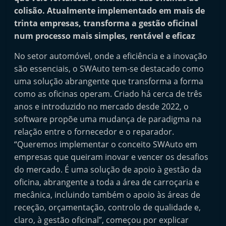
i
colisão. Atualmente implementado em mais de
n
trinta empresas, transforma a gestão oficinal
num processo mais simples, rentável e eficaz
d
e
No setor automóvel, onde a eficiência e a inovação
p
são essenciais, o SWAuto tem-se destacado como
e
uma solução abrangente que transforma a forma
n
como as oficinas operam. Criado há cerca de três
anos e introduzido no mercado desde 2022, o
d
software propõe uma mudança de paradigma na
e
relação entre o fornecedor e o reparador.
n
“Queremos implementar o conceito SWAuto em
t
empresas que queiram inovar e vencer os desafios
e
do mercado. É uma solução de apoio à gestão da
d
oficina, abrangente a toda a área de carroçaria e
o
mecânica, incluindo também o apoio às áreas de
A
receção, orçamentação, controlo de qualidade e,
f
claro, à gestão oficinal”, começou por explicar