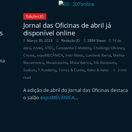
Edições JO
Jornal das Oficinas de abril já
s
disponível online
Março 30, 2023
Redação JO
2884 Views
14 de
,
,
,
,
,
abril
Andel
ATEC
Campanha E-Mobility
Challenge Oficinas
,
,
,
,
Create
expoMECÂNICA
Inter-Matic
Lumileds Iberia
Melhor
uma
,
,
,
,
Mecatrónico
Metalcaucho
Motul Ibérica
SIA Abrasives
,
,
,
Sodicor
T Academy
Torres & Cunha
Vales & Vales
2 min
read
A edição de abril do Jornal das Oficinas destaca
o salão
expoMECÂNICA
…