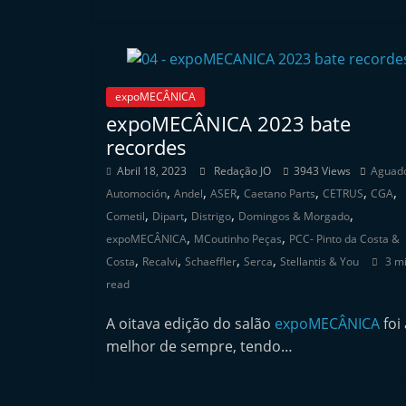
n
d
e
p
expoMECÂNICA
e
expoMECÂNICA 2023 bate
recordes
n
d
Abril 18, 2023
Redação JO
3943 Views
Aguad
,
,
,
,
,
,
e
Automoción
Andel
ASER
Caetano Parts
CETRUS
CGA
,
,
,
,
Cometil
Dipart
Distrigo
Domingos & Morgado
n
,
,
expoMECÂNICA
MCoutinho Peças
PCC- Pinto da Costa &
t
,
,
,
,
Costa
Recalvi
Schaeffler
Serca
Stellantis & You
3 m
e
read
d
o
A oitava edição do salão
expoMECÂNICA
foi 
melhor de sempre, tendo…
A
f
t