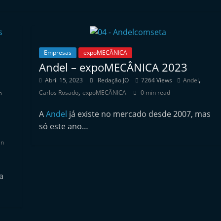
Empresas
expoMECÂNICA
Andel – expoMECÂNICA 2023
,
Abril 15, 2023
Redação JO
7264 Views
Andel
,
Carlos Rosado
expoMECÂNICA
0 min read
o
A
Andel
já existe no mercado desde 2007, mas
só este ano…
in
a