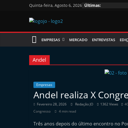
Skip
Quinta-feira, Agosto 6, 2026
Últimas:
to
content
Jornal
EMPRESAS
MERCADO
ENTREVISTAS
EDIÇ
das
Oficinas
Andel
J
o
Empresas
Andel realiza X Congr
r
n
Fevereiro 28, 2026
Redação JO
1362 Views
40
a
Congresso
4 min read
l
Três anos depois do último encontro no Po
i