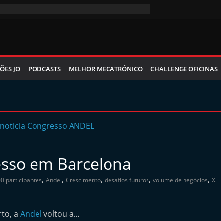
ÕES JO
PODCASTS
MELHOR MECATRÓNICO
CHALLENGE OFICINAS
esso em Barcelona
,
,
,
,
,
0 participantes
Andel
Crescimento
desafios futuros
volume de negócios
X
rto, a
Andel
voltou a…