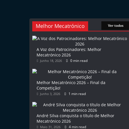
l
e
m
Melhor Mecatrónico
Ver todos
P
o
r
A Voz dos Patrocinadores: Melhor
t
Mecatrónico 2026
0 min read
Junho 18, 2026
u
g
a
Melhor Mecatrónico 2026 – Final da
l
Competição!
1 min read
Junho 3, 2026
André Silva conquista o título de Melhor
Mecatrónico 2026
4 min read
Maio 31, 2026