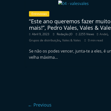
e
r
Entrevistas
m
“Este ano queremos fazer muito
a
mais!”, Pedro Vales, Vales & Vale
r
,
Abril 9, 2023
Redação JO
2255 Views
Andel
k
,
Grupos de distribuição
Vales & Vales
0 min read
e
Se não os podes vencer, junta-te a eles, é 
t
velha máxima…
A
u
t
o
m
ó
v
← Previous
e