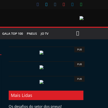
GALA TOP 100
PNEUS
JO TV
PUB
PUB
PUB
Mais Lidas
Os desafios do setor dos pneus!