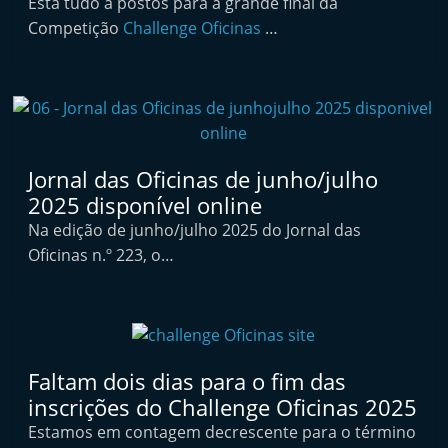
Está tudo a postos para a grande final da
t
Competição
Challenge Oficinas
…
e
r
m
a
r
Jornal das Oficinas de junho/julho
k
2025 disponível online
e
Na edição de junho/julho 2025 do Jornal das
t
Oficinas n.º 223, o…
A
u
t
o
Faltam dois dias para o fim das
m
inscrições do Challenge Oficinas 2025
ó
Estamos em contagem decrescente para o término
v