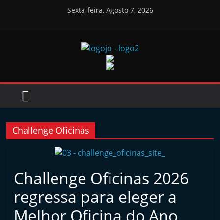
Skip
Sexta-feira, Agosto 7, 2026
to
content
Jornal
das
Oficinas
Challenge Oficinas
J
o
r
Challenge Oficinas 2026
n
regressa para eleger a
a
Melhor Oficina do Ano
l