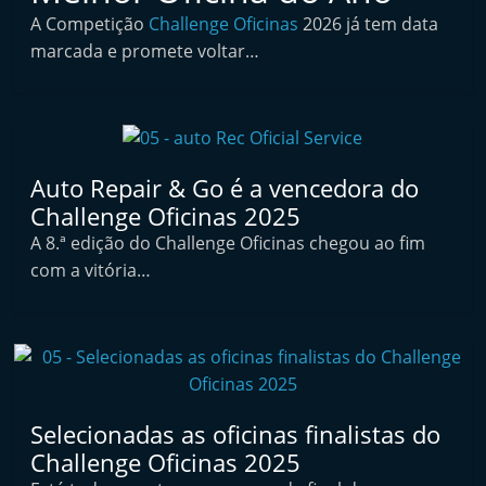
i
A Competição
Challenge Oficinas
2026 já tem data
n
marcada e promete voltar…
d
e
p
e
Auto Repair & Go é a vencedora do
n
Challenge Oficinas 2025
d
A 8.ª edição do Challenge Oficinas chegou ao fim
e
com a vitória…
n
t
e
d
o
Selecionadas as oficinas finalistas do
A
Challenge Oficinas 2025
f