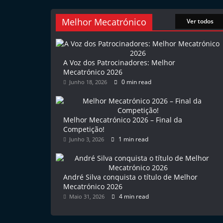
e
l
Melhor Mecatrónico
Ver todos
e
m
P
A Voz dos Patrocinadores: Melhor
Mecatrónico 2026
o
0 min read
Junho 18, 2026
r
t
u
Melhor Mecatrónico 2026 – Final da
Competição!
g
1 min read
Junho 3, 2026
a
l
André Silva conquista o título de Melhor
Mecatrónico 2026
4 min read
Maio 31, 2026