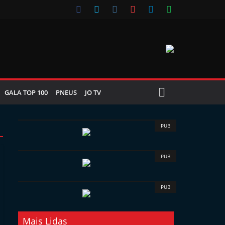
GALA TOP 100
PNEUS
JO TV
PUB
PUB
PUB
Mais Lidas