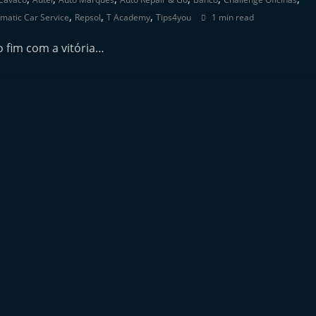
,
,
,
matic Car Service
Repsol
T Academy
Tips4you
1 min read
o fim com a vitória…