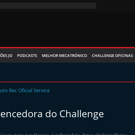
ÕES JO
PODCASTS
MELHOR MECATRÓNICO
CHALLENGE OFICINAS
vencedora do Challenge
,
,
,
,
,
,
Cavaco
Autel
Auto Marques
Auto Repair & Go
Bahco
Challenge Oficinas