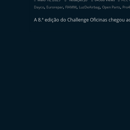
i
,
,
,
,
,
Dayco
Eurorepar
FIAMM
LuzDeAirbag
Open Parts
Pro4
n
A 8.ª edição do Challenge Oficinas chegou a
d
e
p
e
n
d
e
n
t
e
d
o
A
f