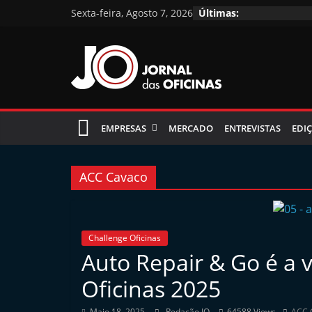
Skip
Sexta-feira, Agosto 7, 2026
Últimas:
to
content
Jornal
das
EMPRESAS
MERCADO
ENTREVISTAS
EDIÇ
Oficinas
ACC Cavaco
J
o
Challenge Oficinas
r
Auto Repair & Go é a 
n
Oficinas 2025
a
l
Maio 18, 2025
Redação JO
64588 Views
ACC 