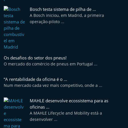
v
Bosch testa sistema de pilha de ...
e
A Bosch iniciou, em Madrid, a primeira
l
operação-piloto ...
e
m
P
o
Os desafios do setor dos pneus!
r
O mercado do comércio de pneus em Portugal ...
t
u
“A rentabilidade da oficina é o ...
g
Num mercado cada vez mais competitivo, onde a ...
a
l
MAHLE desenvolve ecossistema para as
oficinas ...
A MAHLE Lifecycle and Mobility está a
desenvolver ...