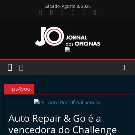
Skip
Sábado, Agosto 8, 2026
to
content
Jornal
das
Oficinas
Tips4you
J
o
r
Auto Repair & Go é a
n
vencedora do Challenge
a