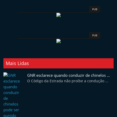
f
t
PUB
e
r
m
PUB
a
r
k
e
Mais Lidas
t
GNR esclarece quando conduzir de chinelos ...
A
O Código da Estrada não proíbe a condução ...
u
t
o
m
ó