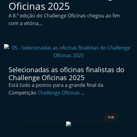
Oficinas 2025
l
i
A 8.ª edição do Challenge Oficinas chegou ao fim
n
com a vitória…
d
e
p
e
n
Selecionadas as oficinas finalistas do
d
Challenge Oficinas 2025
e
Está tudo a postos para a grande final da
n
Competição
Challenge Oficinas
…
t
e
d
PUB
o
A