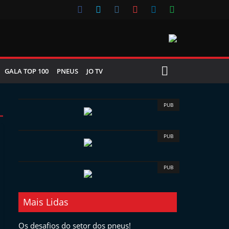
GALA TOP 100
PNEUS
JO TV
PUB
PUB
PUB
Mais Lidas
Os desafios do setor dos pneus!