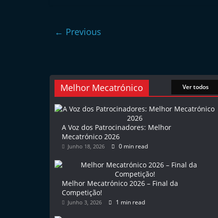
l
e
← Previous
m
P
o
r
Melhor Mecatrónico
Ver todos
t
u
g
A Voz dos Patrocinadores: Melhor
a
Mecatrónico 2026
l
0 min read
Junho 18, 2026
Melhor Mecatrónico 2026 – Final da
Competição!
1 min read
Junho 3, 2026