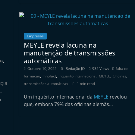
Empresas
MEYLE revela lacuna na
manutenção de transmissões
automáticas
,
ts
Outubro 10, 2025
Redação JO
935 Views
falta de
,
,
,
,
,
formação
Innofact
inquérito internacional
MEYLE
Oficinas
IQUI
transmissões automáticas
1 min read
,
A
Um inquérito internacional da
MEYLE
revelou
,
que, embora 79% das oficinas alemãs…