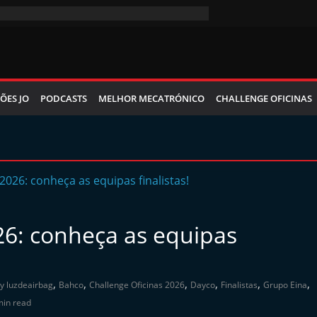
ÕES JO
PODCASTS
MELHOR MECATRÓNICO
CHALLENGE OFICINAS
26: conheça as equipas
,
,
,
,
,
,
by luzdeairbag
Bahco
Challenge Oficinas 2026
Dayco
Finalistas
Grupo Eina
min read