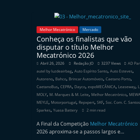
e
r
m
Melhor Mecatrónico
Mercado
a
Conheça os finalistas que vão
r
disputar o título Melhor
k
Mecatrónico 2026
e
Abril 26, 2026
Redação JO
3237 Views
AD Par
t
,
,
,
autel by luzdeairbag
Auto Espírito Santo
Auto Esteves
A
,
,
,
,
Autoreno
Bahco
Brincar Automóveis
Caetano Porto
u
,
,
,
,
,
CaetanoBus
CEPRA
Dayco
expoMECÂNICA
Leaseway
L
t
,
,
,
MOLY
M. Marques & M. Leite
Melhor Mecatrónico
MEW
,
,
,
,
o
MEYLE
Motorportugal
Repxpert
SKF
Soc. Com. C. Santos
,
m
Sparkes
Yuasa Battery
2 min read
ó
A Final da Competição
Melhor Mecatrónico
v
2026 aproxima-se a passos largos e…
e