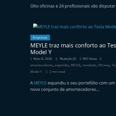
n
Oito oficinas e 24 profissionais vão disputar
d
e
p
e
Empresas
n
MEYLE traz mais conforto ao Tes
d
Model Y
e
Maio 8, 2026
Redação JO
965 Views
n
,
,
,
,
,
amortecedores
expansão
MEYLE
novidade
Oficinas
Te
t
Model Y
2 min read
e
A
MEYLE
expandiu o seu portefólio com um
d
novo conjunto de amortecedores…
o
A
f
t