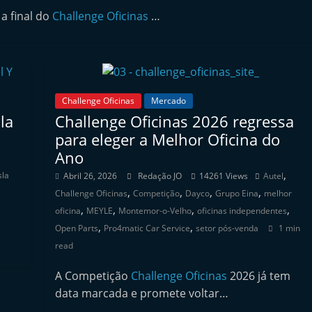
 a final do
Challenge Oficinas
…
Challenge Oficinas
Mercado
la
Challenge Oficinas 2026 regressa
para eleger a Melhor Oficina do
Ano
,
sla
Abril 26, 2026
Redação JO
14261 Views
Autel
,
,
,
,
Challenge Oficinas
Competição
Dayco
Grupo Eina
melhor
,
,
,
,
oficina
MEYLE
Montemor-o-Velho
oficinas independentes
,
,
Open Parts
Pro4matic Car Service
setor pós-venda
1 min
read
A Competição
Challenge Oficinas
2026 já tem
data marcada e promete voltar…