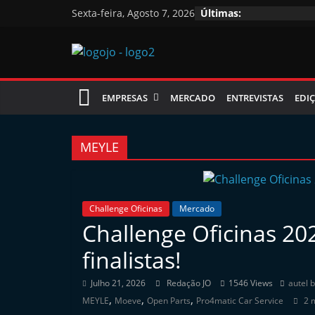
Skip
Sexta-feira, Agosto 7, 2026
Últimas:
to
content
Jornal
EMPRESAS
MERCADO
ENTREVISTAS
EDIÇ
das
Oficinas
MEYLE
J
o
Challenge Oficinas
Mercado
Challenge Oficinas 20
r
n
finalistas!
a
Julho 21, 2026
Redação JO
1546 Views
autel 
l
,
,
,
MEYLE
Moeve
Open Parts
Pro4matic Car Service
2 
i