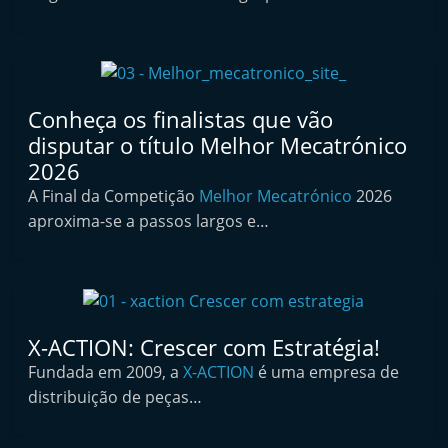
i
n
d
e
Conheça os finalistas que vão
p
disputar o título Melhor Mecatrónico
e
2026
n
A Final da Competição
Melhor Mecatrónico
2026
d
aproxima-se a passos largos e…
e
n
t
e
X-ACTION: Crescer com Estratégia!
d
Fundada em 2009, a
X-ACTION
é uma empresa de
o
distribuição de peças…
A
f