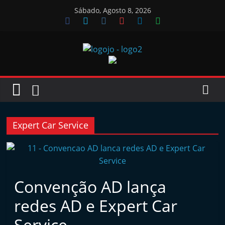
Skip
Sábado, Agosto 8, 2026
to
content
Jornal
das
Oficinas
Expert Car Service
J
o
r
Convenção AD lança
n
redes AD e Expert Car
a
l
Service