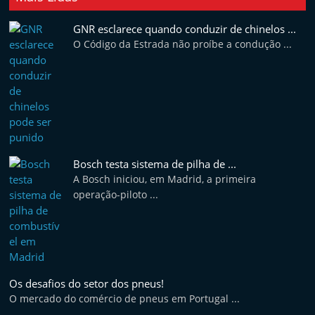
t
GNR esclarece quando conduzir de chinelos ...
e
O Código da Estrada não proíbe a condução ...
r
m
a
r
k
e
Bosch testa sistema de pilha de ...
t
A Bosch iniciou, em Madrid, a primeira
A
operação-piloto ...
u
t
o
m
Os desafios do setor dos pneus!
ó
O mercado do comércio de pneus em Portugal ...
v