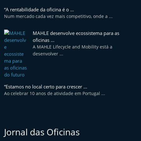
e
“A rentabilidade da oficina é o ...
l
Num mercado cada vez mais competitivo, onde a ...
e
m
MAHLE desenvolve ecossistema para as
P
oficinas ...
A MAHLE Lifecycle and Mobility está a
o
desenvolver ...
r
t
u
g
“Estamos no local certo para crescer ...
a
Ao celebrar 10 anos de atividade em Portugal ...
l
Jornal das Oficinas