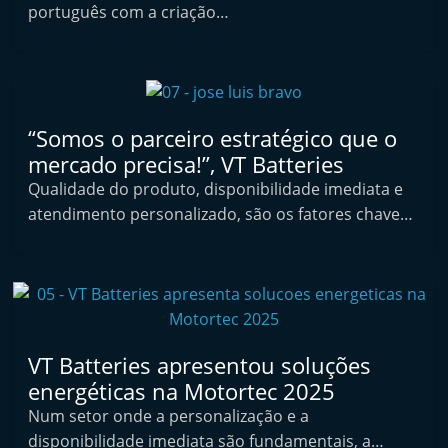
português com a criação…
t
e
r
m
a
“Somos o parceiro estratégico que o
r
mercado precisa!”, VT Batteries
k
Qualidade do produto, disponibilidade imediata e
e
atendimento personalizado, são os fatores chave…
t
A
u
t
o
VT Batteries apresentou soluções
m
energéticas na Motortec 2025
ó
Num setor onde a personalização e a
v
disponibilidade imediata são fundamentais, a…