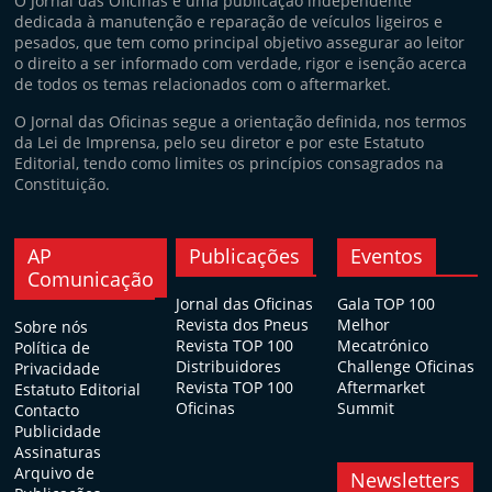
O Jornal das Oficinas é uma publicação independente
dedicada à manutenção e reparação de veículos ligeiros e
pesados, que tem como principal objetivo assegurar ao leitor
o direito a ser informado com verdade, rigor e isenção acerca
de todos os temas relacionados com o aftermarket.
O Jornal das Oficinas segue a orientação definida, nos termos
da Lei de Imprensa, pelo seu diretor e por este Estatuto
Editorial, tendo como limites os princípios consagrados na
Constituição.
AP
Publicações
Eventos
Comunicação
Jornal das Oficinas
Gala TOP 100
Revista dos Pneus
Melhor
Sobre nós
Revista TOP 100
Mecatrónico
Política de
Distribuidores
Challenge Oficinas
Privacidade
Revista TOP 100
Aftermarket
Estatuto Editorial
Oficinas
Summit
Contacto
Publicidade
Assinaturas
Arquivo de
Newsletters