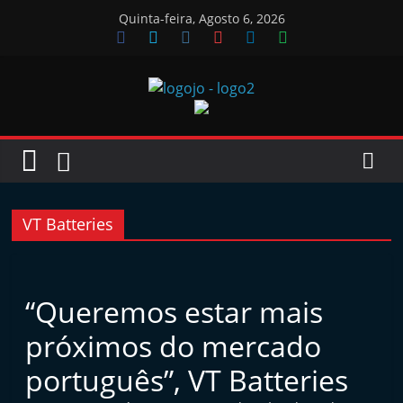
Skip
Quinta-feira, Agosto 6, 2026
to
content
Jornal
das
Oficinas
VT Batteries
J
o
“Queremos estar mais
r
próximos do mercado
n
a
português”, VT Batteries
l