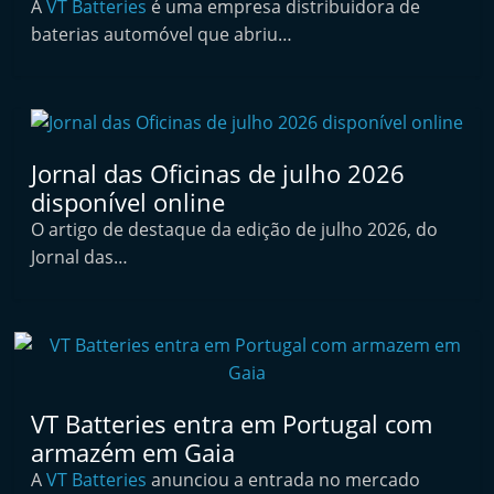
A
VT Batteries
é uma empresa distribuidora de
i
baterias automóvel que abriu…
n
d
e
p
Jornal das Oficinas de julho 2026
e
disponível online
n
O artigo de destaque da edição de julho 2026, do
d
Jornal das…
e
n
t
e
d
o
VT Batteries entra em Portugal com
armazém em Gaia
A
A
VT Batteries
anunciou a entrada no mercado
f