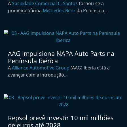
A
Sociedade Comercial C. Santos
tornou-se a
t
primeira oficina
Mercedes-Benz
da Península…
e
r
m
a
r
k
AAG impulsiona NAPA Auto Parts na
Península Ibérica
e
A
Alliance Automotive Group
t
(AAG) Iberia está a
avançar com a introdução…
A
u
t
o
m
ó
Repsol prevê investir 10 mil milhões
v
de euros até 2028