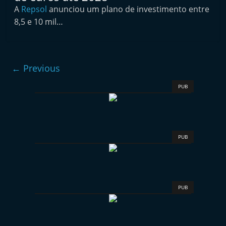
e
A
Repsol
anunciou um plano de investimento entre
8,5 e 10 mil…
l
e
m
P
← Previous
o
PUB
r
t
u
g
PUB
a
l
PUB