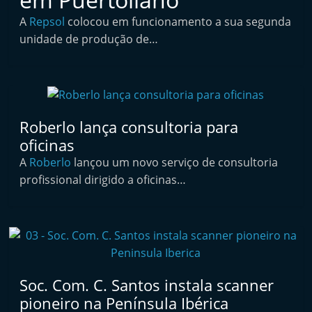
i
A
Repsol
colocou em funcionamento a sua segunda
n
unidade de produção de…
d
e
p
e
Roberlo lança consultoria para
n
oficinas
d
A
Roberlo
lançou um novo serviço de consultoria
e
profissional dirigido a oficinas…
n
t
e
d
o
Soc. Com. C. Santos instala scanner
A
pioneiro na Península Ibérica
f