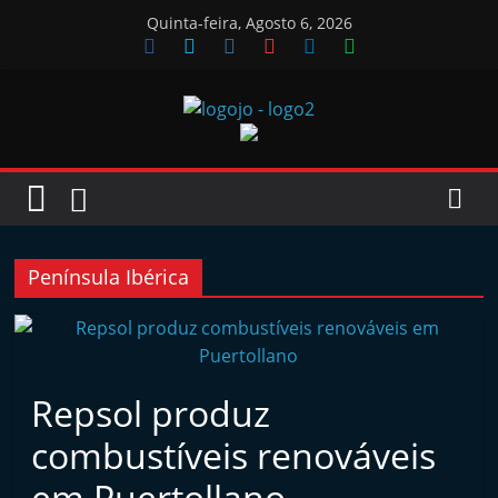
Skip
Quinta-feira, Agosto 6, 2026
to
content
Jornal
das
Oficinas
Península Ibérica
J
o
r
Repsol produz
n
combustíveis renováveis
a
l
em Puertollano