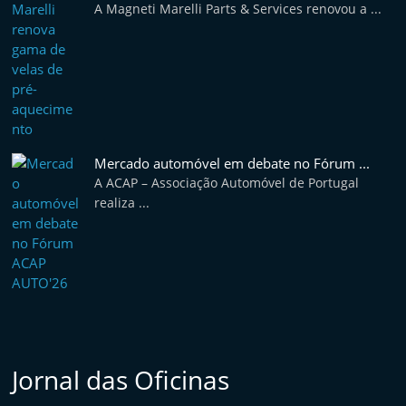
A Magneti Marelli Parts & Services renovou a ...
e
l
e
m
P
o
Mercado automóvel em debate no Fórum ...
r
A ACAP – Associação Automóvel de Portugal
t
realiza ...
u
g
a
l
Jornal das Oficinas