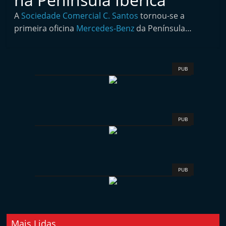
i
A
Sociedade Comercial C. Santos
tornou-se a
n
primeira oficina
Mercedes-Benz
da Península…
d
e
p
PUB
e
n
d
e
PUB
n
t
e
PUB
d
o
A
f
Mais Lidas