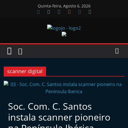
Skip
Quinta-feira, Agosto 6, 2026
to
content
Jornal
das
Oficinas
scanner digital
J
o
r
Soc. Com. C. Santos
n
instala scanner pioneiro
a
l
na Península Ibérica