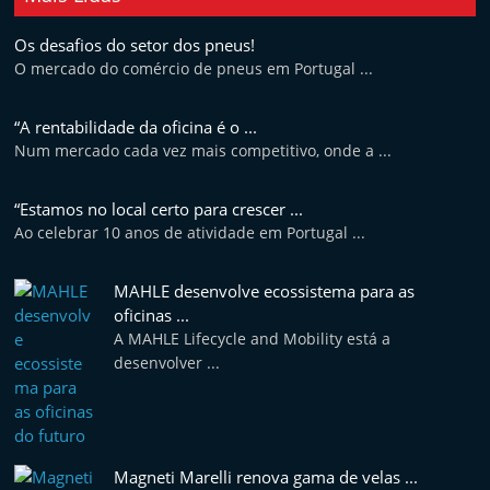
t
Os desafios do setor dos pneus!
e
O mercado do comércio de pneus em Portugal ...
r
m
“A rentabilidade da oficina é o ...
a
Num mercado cada vez mais competitivo, onde a ...
r
k
“Estamos no local certo para crescer ...
e
Ao celebrar 10 anos de atividade em Portugal ...
t
MAHLE desenvolve ecossistema para as
A
oficinas ...
u
A MAHLE Lifecycle and Mobility está a
t
desenvolver ...
o
m
ó
v
Magneti Marelli renova gama de velas ...