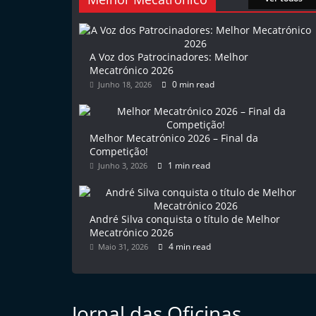
l
e
m
A Voz dos Patrocinadores: Melhor
Mecatrónico 2026
P
0 min read
Junho 18, 2026
o
r
t
Melhor Mecatrónico 2026 – Final da
u
Competição!
1 min read
Junho 3, 2026
g
a
l
André Silva conquista o título de Melhor
Mecatrónico 2026
4 min read
Maio 31, 2026
Jornal das Oficinas