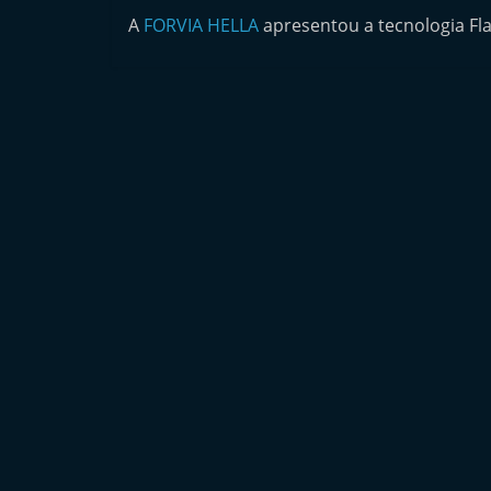
n
A
FORVIA HELLA
apresentou a tecnologia Fla
d
e
p
e
n
d
e
n
t
e
d
o
A
f
t