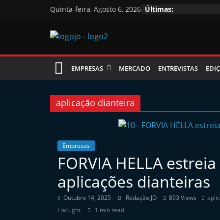
Skip
Quinta-feira, Agosto 6, 2026
Últimas:
to
content
Jornal
EMPRESAS
MERCADO
ENTREVISTAS
EDIÇ
das
Oficinas
aplicação dianteira
J
o
Empresas
FORVIA HELLA estreia
r
n
aplicações dianteiras
a
Outubro 14, 2025
Redação JO
893 Views
apli
l
FlatLight
1 min read
i