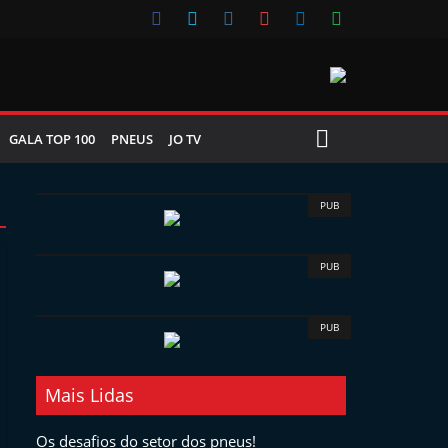
GALA TOP 100
PNEUS
JO TV
PUB
PUB
PUB
Mais Lidas
Os desafios do setor dos pneus!